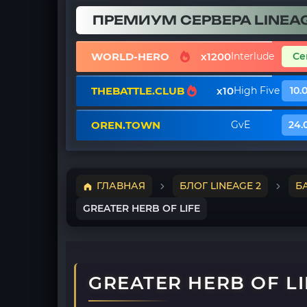
ПРЕМИУМ СЕРВЕРА LINEAG
WORLD-HERO
x1200
Interlude
Се
THEBATTLE.CLUB
x10
High Five
10.
OREN.TOWN
GvE
24.
ГЛАВНАЯ
БЛОГ LINEAGE 2
Б
GREATER HERB OF LIFE
GREATER HERB OF LI