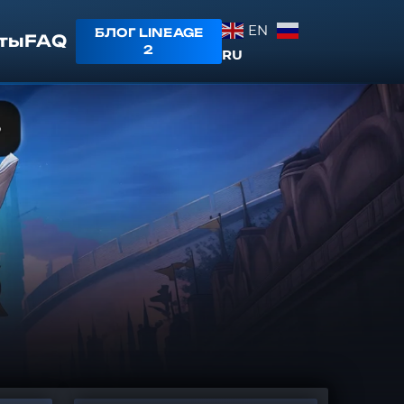
EN
БЛОГ LINEAGE
ты
FAQ
2
RU