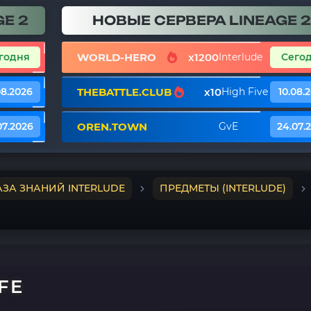
E 2
НОВЫЕ СЕРВЕРА LINEAGE 2
WORLD-HERO
x1200
годня
Interlude
Сего
THEBATTLE.CLUB
x10
08.2026
High Five
10.08.
OREN.TOWN
07.2026
GvE
24.07.
АЗА ЗНАНИЙ INTERLUDE
ПРЕДМЕТЫ (INTERLUDE)
FE