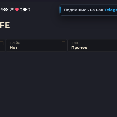
26
129
0
0
Подпишись на наш
Teleg
IFE
ГРЕЙД
ТИП
Нет
Прочее