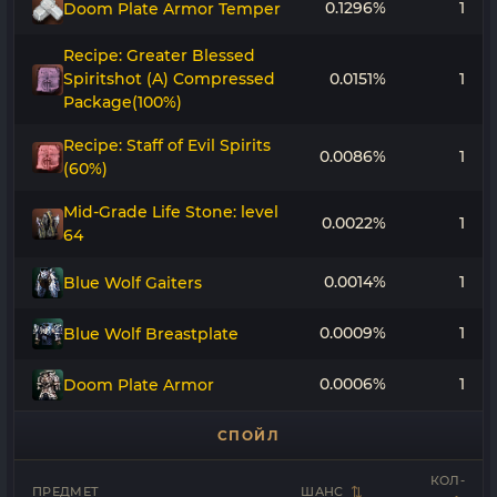
0.1296%
1
Doom Plate Armor Temper
Recipe: Greater Blessed
Spiritshot (A) Compressed
0.0151%
1
Package(100%)
Recipe: Staff of Evil Spirits
0.0086%
1
(60%)
Mid-Grade Life Stone: level
0.0022%
1
64
0.0014%
1
Blue Wolf Gaiters
0.0009%
1
Blue Wolf Breastplate
0.0006%
1
Doom Plate Armor
СПОЙЛ
КОЛ-
ПРЕДМЕТ
ШАНС