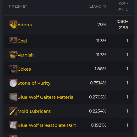
КОЛ-
ПРЕДМЕТ
ШАНС
ВО
1080–
70%
Adena
2188
11.3%
1
Coal
11.3%
1
Varnish
1.88%
1
Cokes
0.7514%
1
Stone of Purity
0.2705%
1
Blue Wolf Gaiters Material
0.2254%
1
Mold Lubricant
0.1921%
1
Blue Wolf Breastplate Part