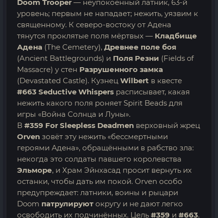
Doom Trooper
— неупокоенный латник, 63-й
уровень; первым не нападает; нежить, уязвим к
священному. К северо-востоку от Адена
тянутся проклятые поля мёртвых —
Кладбище
Адена
(The Cemetery),
Древнее поле боя
(Ancient Battlegrounds) и
Поля Резни
(Fields of
Massacre) у стен
Разрушенного замка
(Devastated Castle). Кузнец
Wilbert
в квесте
#663 Seductive Whispers
расписывает, какая
нежить какого поля роняет Spirit Beads для
игры «Война Солнца и Луны».
В
#359 For Sleepless Deadmen
верховный жрец
Orven
зовёт эту нежить «бессмертными
героями Адена», обращёнными в рабство зла:
некогда это солдаты павшего королевства
Эльморе
, и Храм Эйнхасад просит вернуть их
останки, чтобы дать им покой. Orven особо
предупреждает: латники, воины и рыцари
Doom
патрулируют
округу и не дают легко
освободить их подчинённых. Цель
#359
и
#663
.