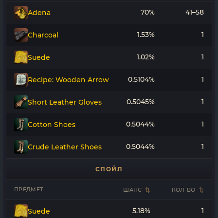
70%
41–58
Adena
1.53%
1
Charcoal
1.02%
1
Suede
0.5104%
1
Recipe: Wooden Arrow
0.5045%
1
Short Leather Gloves
0.5044%
1
Cotton Shoes
0.5044%
1
Crude Leather Shoes
СПОЙЛ
ПРЕДМЕТ
ШАНС
КОЛ-ВО
5.18%
1
Suede