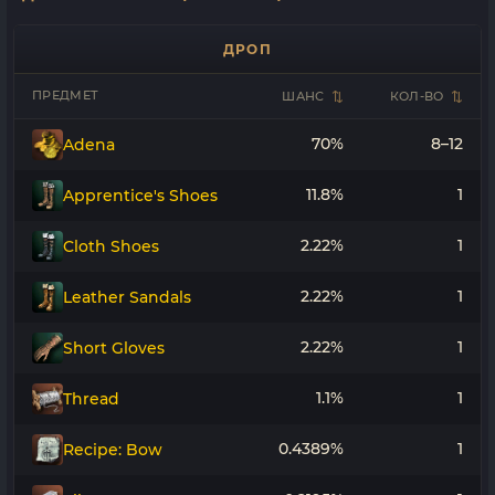
ДРОП
ПРЕДМЕТ
ШАНС
КОЛ-ВО
70%
8–12
Adena
11.8%
1
Apprentice's Shoes
2.22%
1
Cloth Shoes
2.22%
1
Leather Sandals
2.22%
1
Short Gloves
1.1%
1
Thread
0.4389%
1
Recipe: Bow