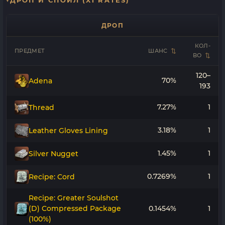
ДРОП И СПОЙЛ (X1 RATES)
ДРОП
КОЛ-
ПРЕДМЕТ
ШАНС
ВО
120–
70%
Adena
193
7.27%
1
Thread
3.18%
1
Leather Gloves Lining
1.45%
1
Silver Nugget
0.7269%
1
Recipe: Cord
Recipe: Greater Soulshot
(D) Compressed Package
0.1454%
1
(100%)