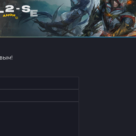
рвым!