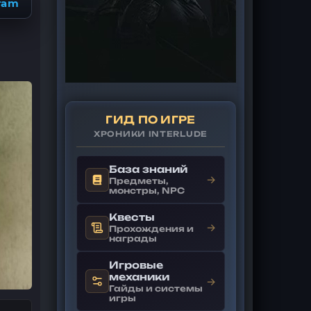
ram
ГИД ПО ИГРЕ
ХРОНИКИ INTERLUDE
База знаний
→
Предметы,
монстры, NPC
Квесты
→
Прохождения и
награды
Игровые
механики
→
Гайды и системы
игры