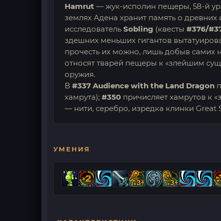
Hamrut
— жук-исполин пещеры, 58-й ур
землях Адена хранит память о древних
исследователь
Sobling
(квесты
#376/#37
здешних меньших гигантов вытатуирован
прочесть их можно, лишь добыв самих 
относят тварей пещеры к «злейшим суще
оружия.
В
#337 Audience with the Land Dragon
п
хамрута);
#350
причисляет хамрутов к «
— нити, серебро, изредка клинки Great
УМЕНИЯ