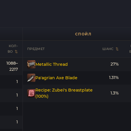
СПОЙЛ
КОЛ-
ПРЕДМЕТ
ШАНС
ВО
1088–
27%
Metallic Thread
2217
1.31%
Pa'agrian Axe Blade
1
Recipe: Zubei's Breastplate
1.3%
1
(100%)
1
1