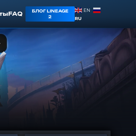
EN
БЛОГ LINEAGE
ты
FAQ
2
RU