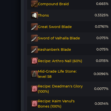
0.665%
Compound Braid
0.3325%
Thons
0.0761%
Great Sword Blade
0.075%
Sword of Valhalla Blade
0.075%
Keshanberk Blade
0.0115%
Recipe: Arthro Nail (60%)
Mid-Grade Life Stone:
0.0096%
level 58
Recipe: Deadman's Glory
0.0077%
(100%)
Recipe: Kaim Vanul's
0.0014%
Bones (100%)