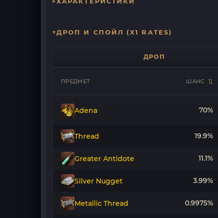
ХАРАКТЕРИСТИКИ
ДРОП И СПОЙЛ (X1 RATES)
ДРОП
ПРЕДМЕТ
ШАНС
70%
Adena
19.9%
Thread
11.1%
Greater Antidote
3.99%
Silver Nugget
0.9975%
Metallic Thread