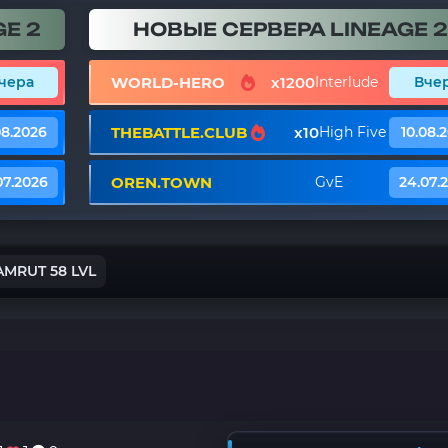
E 2
НОВЫЕ СЕРВЕРА LINEAGE 2
WORLD-HERO
x1200
чера
Interlude
Вче
THEBATTLE.CLUB
x10
08.2026
High Five
10.08.
OREN.TOWN
07.2026
GvE
24.07.
AMRUT 58 LVL