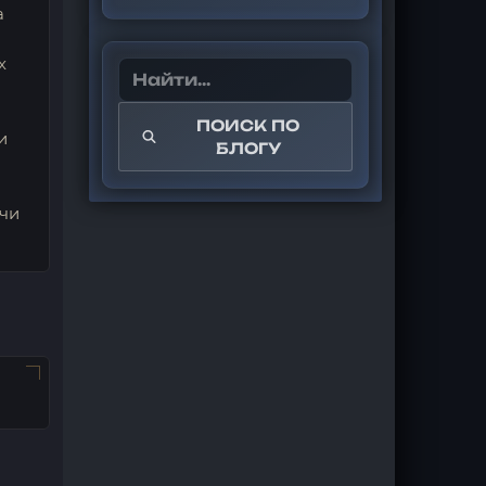
а
х
ПОИСК ПО
и
БЛОГУ
ычи