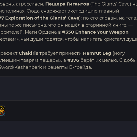
овень, агрессивен.
Пещера Гигантов
(The Giants’ Cave) н
 исполинах. Сюда снаряжает экспедицию главный
7 Exploration of the Giants’ Cave
): по его словам, на тела
ы те же письмена, что он нашёл в старинной книге, —
носителей. Маги Ордена в
#350 Enhance Your Weapon
ствам», чьи души годятся, чтобы напитать кристалл душ
рефект
Chakiris
требует принести
Hamrut Leg
(ногу
злейшим тварям пещеры», а
#376
берёт их целью. С доб
 Sword/Keshanberk и рецепты B-грейда.