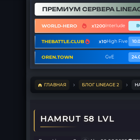
ПРЕМИУМ СЕРВЕРА LINEAG
WORLD-HERO
x1200
Interlude
В
THEBATTLE.CLUB
x10
High Five
10.
OREN.TOWN
GvE
24.
ГЛАВНАЯ
БЛОГ LINEAGE 2
H
HAMRUT 58 LVL