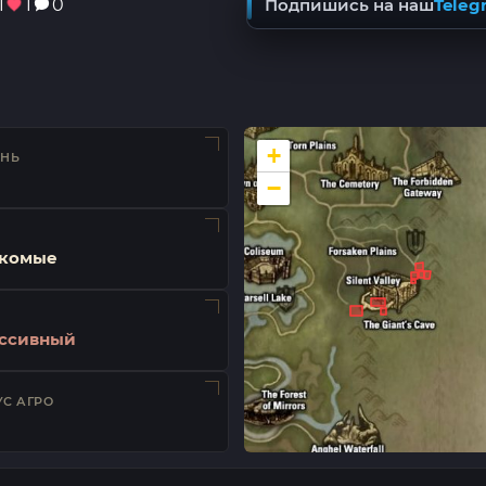
1
1
0
Подпишись на наш
Teleg
+
ЕНЬ
−
комые
ссивный
С АГРО