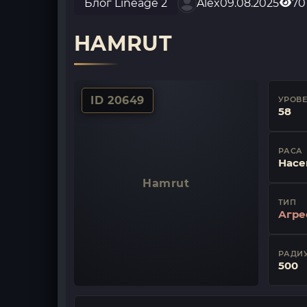
Блог Lineage 2
Alex
09.08.2025
70
HAMRUT
ID 20649
УРОВ
58
РАСА
Насе
Hamrut
ТИП
Агре
РАДИУ
500