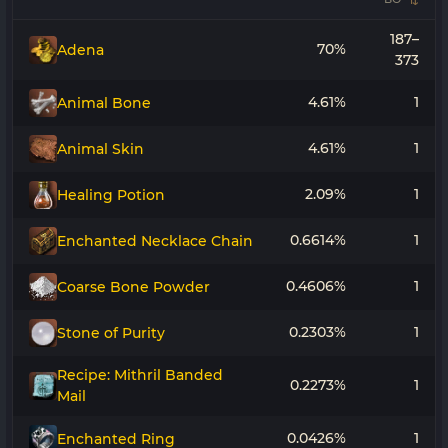
187–
70%
Adena
373
4.61%
1
Animal Bone
4.61%
1
Animal Skin
2.09%
1
Healing Potion
0.6614%
1
Enchanted Necklace Chain
0.4606%
1
Coarse Bone Powder
0.2303%
1
Stone of Purity
Recipe: Mithril Banded
0.2273%
1
Mail
0.0426%
1
Enchanted Ring