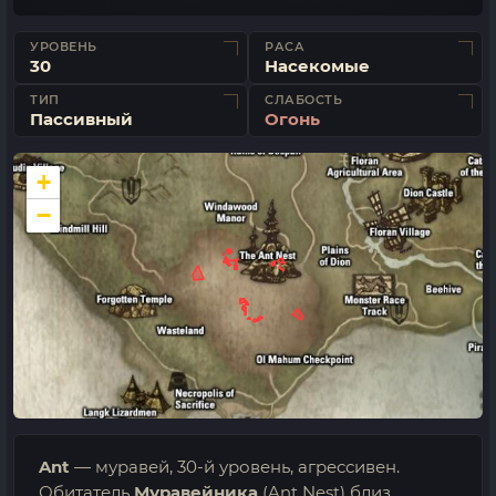
УРОВЕНЬ
РАСА
30
Насекомые
ТИП
СЛАБОСТЬ
Пассивный
Огонь
+
−
Ant
— муравей, 30-й уровень, агрессивен.
Обитатель
Муравейника
(Ant Nest) близ