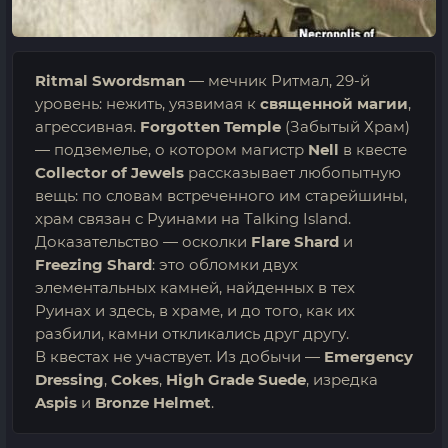
Ritmal Swordsman
— мечник Ритмал, 29-й
уровень: нежить, уязвимая к
священной магии
,
агрессивная.
Forgotten Temple
(Забытый Храм)
— подземелье, о котором магистр
Nell
в квесте
Collector of Jewels
рассказывает любопытную
вещь: по словам встреченного им старейшины,
храм связан с Руинами на Talking Island.
Доказательство — осколки
Flare Shard
и
Freezing Shard
: это обломки двух
элементальных камней, найденных в тех
Руинах и здесь, в храме, и до того, как их
разбили, камни откликались друг другу.
В квестах не участвует. Из добычи —
Emergency
Dressing
,
Cokes
,
High Grade Suede
, изредка
Aspis
и
Bronze Helmet
.