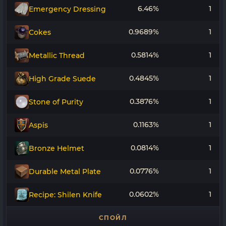
6.46%
1
Emergency Dressing
0.9689%
1
Cokes
0.5814%
1
Metallic Thread
0.4845%
1
High Grade Suede
0.3876%
1
Stone of Purity
0.1163%
1
Aspis
0.0814%
1
Bronze Helmet
0.0776%
1
Durable Metal Plate
0.0602%
1
Recipe: Shilen Knife
СПОЙЛ