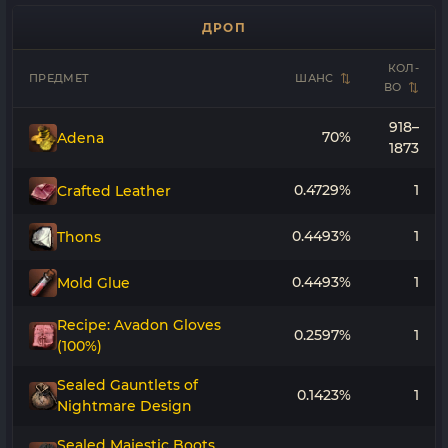
ДРОП
КОЛ-
ПРЕДМЕТ
ШАНС
ВО
918–
70%
Adena
1873
0.4729%
1
Crafted Leather
0.4493%
1
Thons
0.4493%
1
Mold Glue
Recipe: Avadon Gloves
0.2597%
1
(100%)
Sealed Gauntlets of
0.1423%
1
Nightmare Design
Sealed Majestic Boots