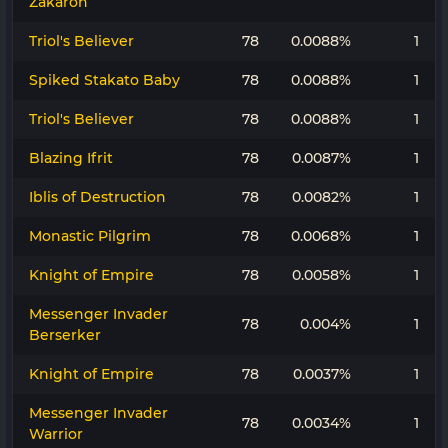
Zakaron
Triol's Believer
78
0.0088%
1
Spiked Stakato Baby
78
0.0088%
1
Triol's Believer
78
0.0088%
1
Blazing Ifrit
78
0.0087%
1
Iblis of Destruction
78
0.0082%
1
Monastic Pilgrim
78
0.0068%
1
Knight of Empire
78
0.0058%
1
Messenger Invader
78
0.004%
1
Berserker
Knight of Empire
78
0.0037%
1
Messenger Invader
78
0.0034%
1
Warrior