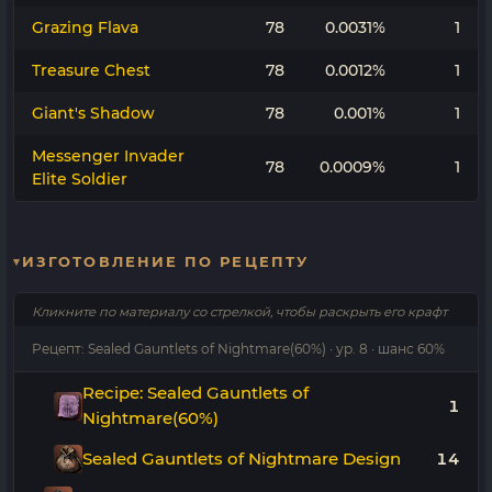
Grazing Flava
78
0.0031%
1
Treasure Chest
78
0.0012%
1
Giant's Shadow
78
0.001%
1
Messenger Invader
78
0.0009%
1
Elite Soldier
ИЗГОТОВЛЕНИЕ ПО РЕЦЕПТУ
Кликните по материалу со стрелкой, чтобы раскрыть его крафт
Рецепт: Sealed Gauntlets of Nightmare(60%) · ур. 8 · шанс 60%
Recipe: Sealed Gauntlets of
1
Nightmare(60%)
Sealed Gauntlets of Nightmare Design
14