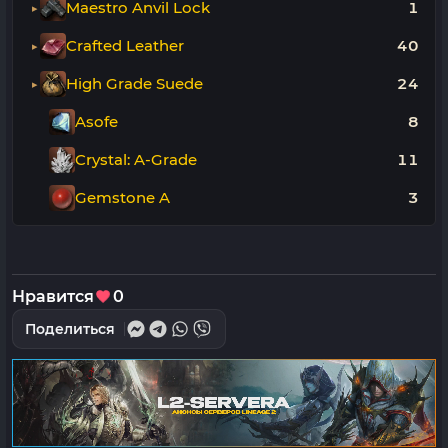
Maestro Anvil Lock
1
Crafted Leather
40
High Grade Suede
24
Asofe
8
Crystal: A-Grade
11
Gemstone A
3
Нравится
0
Поделиться