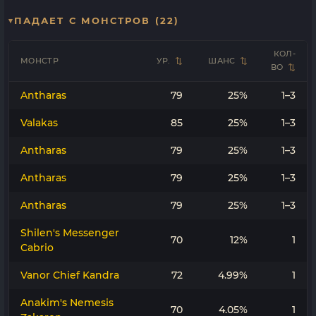
ПАДАЕТ С МОНСТРОВ (22)
КОЛ-
МОНСТР
УР.
ШАНС
ВО
Antharas
79
25%
1–3
Valakas
85
25%
1–3
Antharas
79
25%
1–3
Antharas
79
25%
1–3
Antharas
79
25%
1–3
Shilen's Messenger
70
12%
1
Cabrio
Vanor Chief Kandra
72
4.99%
1
Anakim's Nemesis
70
4.05%
1