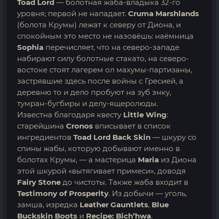
Toad Lord
— болотная жаба-владыка 32-го
уровня; первой не нападает.
Cruma Marshlands
(болота Крумы) лежат к северу от Диона, и
спокойным это место не назовёшь: наёмница
Sophia
перечисляет, что на северо-западе
набирают силу болотные стакато, на северо-
востоке стоят лагерем ол махумы-партизаны,
застрявшие здесь после войны с Гресией, а
деревню то и дело пробуют на зуб энку,
тумран-бугбиры и делу-ящеролюды.
Известна благодаря квесту
Little Wing
:
старейшина
Cronos
вписывает в список
ингредиентов
Toad Lord Back Skin
— шкуру со
спины жабы, которую добывают именно в
болотах Крумы, — а мастерица
Maria
из Диона
этой шкурой «вытягивает примеси», доводя
Fairy Stone
до чистоты. Также жаба входит в
Testimony of Prosperity
. Из добычи — уголь,
замша, изредка
Leather Gauntlets
,
Blue
Buckskin Boots
и
Recipe: Bich’hwa
.