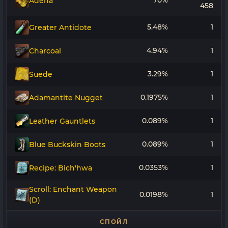
70%
Adena
458
5.48%
1
Greater Antidote
4.94%
1
Charcoal
3.29%
1
Suede
0.1975%
1
Adamantite Nugget
0.089%
1
Leather Gauntlets
0.089%
1
Blue Buckskin Boots
0.0353%
1
Recipe: Bich'hwa
Scroll: Enchant Weapon
0.0198%
1
(D)
СПОЙЛ