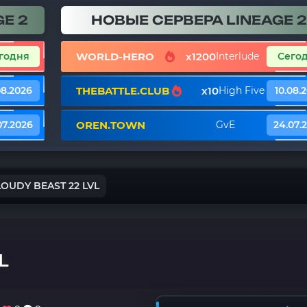
E 2
НОВЫЕ СЕРВЕРА LINEAGE 2
WORLD-HERO
x1200
годня
Interlude
Сего
THEBATTLE.CLUB
x10
08.2026
High Five
10.08.
OREN.TOWN
07.2026
GvE
24.07.
LOUDY BEAST 22 LVL
L