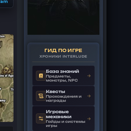
ram
ГИД ПО ИГРЕ
ХРОНИКИ INTERLUDE
База знаний
→
Предметы,
монстры, NPC
Квесты
→
Прохождения и
награды
Игровые
механики
→
Гайды и системы
игры