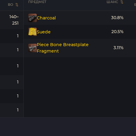
ПРЕДМЕТ
ШАНС
ВО
140–
30.8%
Charcoal
251
20.5%
Suede
1
Piece Bone Breastplate
3.11%
1
Fragment
1
1
1
1