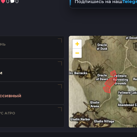
0
0
0
Подпишись на наш
Teleg
+
ЕНЬ
−
и
ссивный
С АГРО