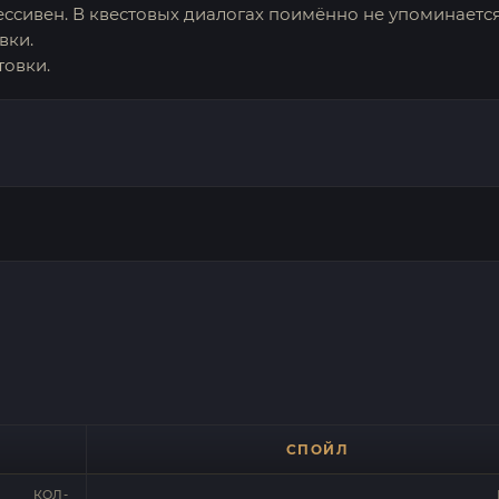
рессивен. В квестовых диалогах поимённо не упоминается
вки.
товки.
СПОЙЛ
КОЛ-