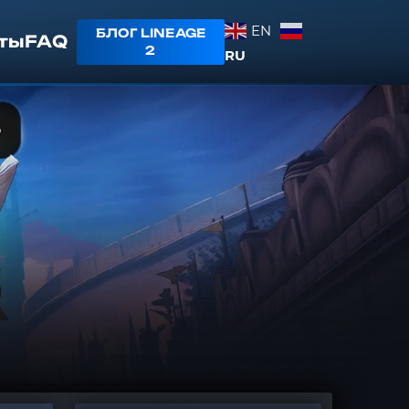
EN
БЛОГ LINEAGE
ты
FAQ
2
RU