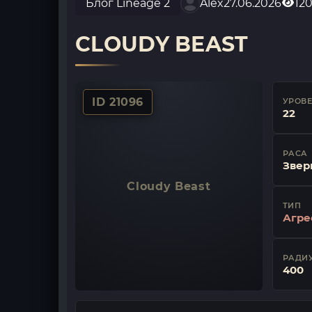
Блог Lineage 2
Alex
27.06.2026
12
CLOUDY BEAST
ID 21096
УРОВ
22
РАСА
Звер
Cloudy Beast
ТИП
Агре
РАДИУ
400