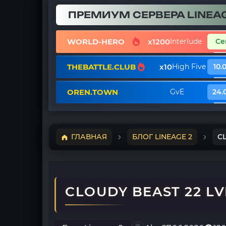
ПРЕМИУМ СЕРВЕРА LINEAG
WORLD-HERO
x1200
Interlude
Се
THEBATTLE.CLUB
x10
High Five
10.
OREN.TOWN
GvE
24.
ГЛАВНАЯ
БЛОГ LINEAGE 2
C
CLOUDY BEAST 22 LV