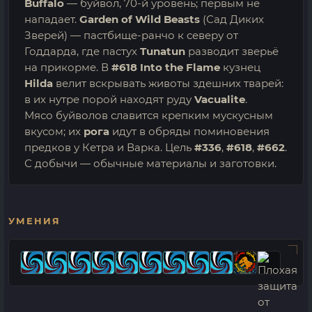
Buffalo
— буйвол, 70-й уровень; первым не
нападает.
Garden of Wild Beasts
(Сад Диких
Зверей) — пастбище-ранчо к северу от
Годдарда, где пастух
Tunatun
разводит зверьё
на прикорме. В
#618 Into the Flame
кузнец
Hilda
велит вскрывать животы здешних тварей:
в их нутре порой находят руду
Vacualite
.
Мясо буйволов славится крепким мускусным
вкусом; их
рога
идут в обряды поминовения
предков у Кетра и Варка. Цель
#336
,
#618
,
#662
.
С добычи — обычные материалы и заготовки.
УМЕНИЯ