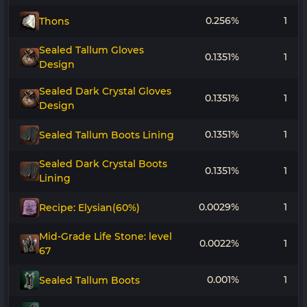
0.256%
1
Thons
Sealed Tallum Gloves
0.1351%
1
Design
Sealed Dark Crystal Gloves
0.1351%
1
Design
0.1351%
1
Sealed Tallum Boots Lining
Sealed Dark Crystal Boots
0.1351%
1
Lining
0.0029%
1
Recipe: Elysian(60%)
Mid-Grade Life Stone: level
0.0022%
1
67
0.001%
1
Sealed Tallum Boots