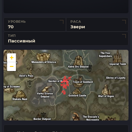
УРОВЕНЬ
РАСА
70
Звери
ТИП
Пассивный
+
−