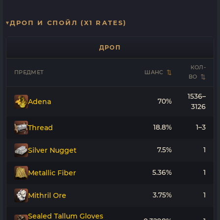
ДРОП И СПОЙЛ (X1 RATES)
ДРОП
КОЛ-
ПРЕДМЕТ
ШАНС
ВО
1536–
70%
Adena
3126
18.8%
1–3
Thread
7.5%
1
Silver Nugget
5.36%
1
Metallic Fiber
3.75%
1
Mithril Ore
Sealed Tallum Gloves