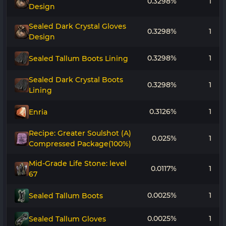
0.3298%
1
Design
Sealed Dark Crystal Gloves
0.3298%
1
Design
0.3298%
1
Sealed Tallum Boots Lining
Sealed Dark Crystal Boots
0.3298%
1
Lining
0.3126%
1
Enria
Recipe: Greater Soulshot (A)
0.025%
1
Compressed Package(100%)
Mid-Grade Life Stone: level
0.0117%
1
67
0.0025%
1
Sealed Tallum Boots
0.0025%
1
Sealed Tallum Gloves