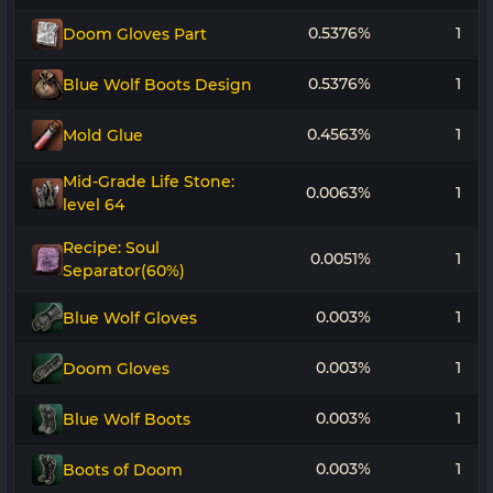
0.5376%
1
Doom Gloves Part
0.5376%
1
Blue Wolf Boots Design
0.4563%
1
Mold Glue
Mid-Grade Life Stone:
0.0063%
1
level 64
Recipe: Soul
0.0051%
1
Separator(60%)
0.003%
1
Blue Wolf Gloves
0.003%
1
Doom Gloves
0.003%
1
Blue Wolf Boots
0.003%
1
Boots of Doom