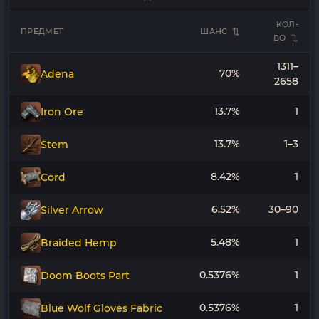
КОЛ-
ПРЕДМЕТ
ШАНС
ВО
1311–
70%
Adena
2658
13.7%
1
Iron Ore
13.7%
1–3
Stem
8.42%
1
Cord
6.52%
30–90
Silver Arrow
5.48%
1
Braided Hemp
0.5376%
1
Doom Boots Part
0.5376%
1
Blue Wolf Gloves Fabric