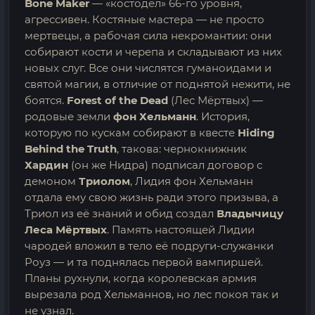
Bone Maker
— «костодел» 66-го уровня,
агрессивен. Костяные мастера — не просто
мертвецы, а рабочая сила некромантии: они
собирают кости и черепа и складывают из них
новых слуг. Все они числятся гуманоидами и
святой магии, в отличие от поднятой нежити, не
боятся.
Forest of the Dead
(Лес Мёртвых) —
родовые земли
фон Хельманн
. История,
которую по кускам собирают в квесте
Hiding
Behind the Truth
, такова: чернокнижник
Хардин
(он же Нидра) подписал договор с
демоном
Триолом
, Лидия фон Хельманн
отдала ему свою жизнь ради этого призыва, а
Триол из её знаний и обид создал
Владычицу
Леса Мёртвых
. Память настоящей Лидии
чародей вложил в тело её подруги-служанки
Роуз — и та поднялась первой вампиршей.
Планы рухнули, когда королевская армия
вырезала род Хельманнов, но лес покоя так и
не узнал.