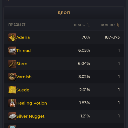
ДРОП
ПРЕДМЕТ
ШАНС
КОЛ-ВО
70%
187–373
Adena
6.05%
1
Thread
6.04%
1
Stem
3.02%
1
Varnish
2.01%
1
Suede
1.83%
1
Healing Potion
1.21%
1
Silver Nugget