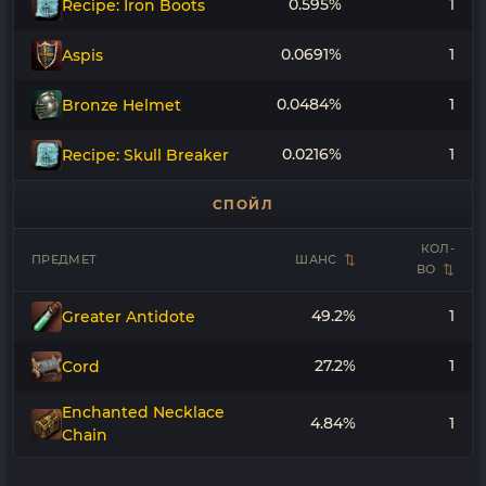
0.595%
1
Recipe: Iron Boots
0.0691%
1
Aspis
0.0484%
1
Bronze Helmet
0.0216%
1
Recipe: Skull Breaker
СПОЙЛ
КОЛ-
ПРЕДМЕТ
ШАНС
ВО
49.2%
1
Greater Antidote
27.2%
1
Cord
Enchanted Necklace
4.84%
1
Chain