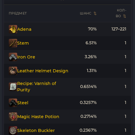
КОЛ-
ПРЕДМЕТ
ШАНС
ВО
70%
127–221
Adena
6.51%
1
Stem
3.26%
1
Iron Ore
1.31%
1
Leather Helmet Design
Recipe: Varnish of
0.6514%
1
Purity
0.3257%
1
Steel
0.2714%
1
Magic Haste Potion
0.2367%
1
Skeleton Buckler