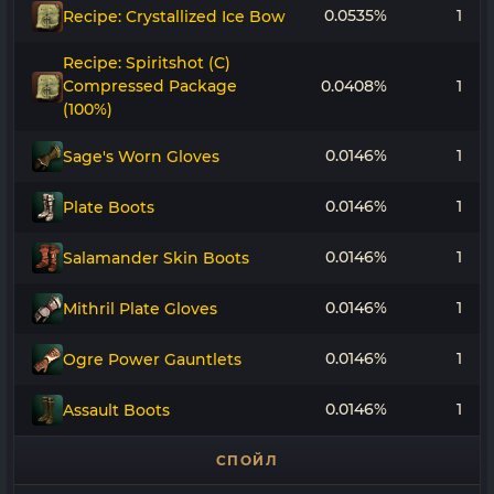
0.0535%
1
Recipe: Crystallized Ice Bow
Recipe: Spiritshot (C)
Compressed Package
0.0408%
1
(100%)
0.0146%
1
Sage's Worn Gloves
0.0146%
1
Plate Boots
0.0146%
1
Salamander Skin Boots
0.0146%
1
Mithril Plate Gloves
0.0146%
1
Ogre Power Gauntlets
0.0146%
1
Assault Boots
СПОЙЛ