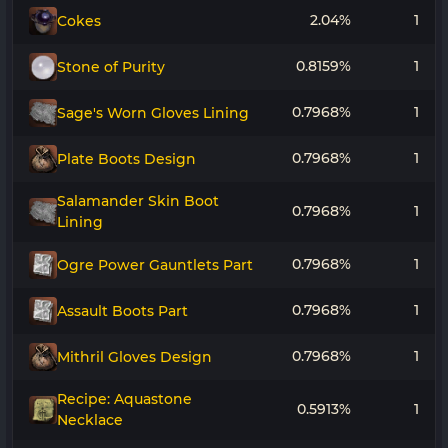
2.04%
1
Cokes
0.8159%
1
Stone of Purity
0.7968%
1
Sage's Worn Gloves Lining
0.7968%
1
Plate Boots Design
Salamander Skin Boot
0.7968%
1
Lining
0.7968%
1
Ogre Power Gauntlets Part
0.7968%
1
Assault Boots Part
0.7968%
1
Mithril Gloves Design
Recipe: Aquastone
0.5913%
1
Necklace