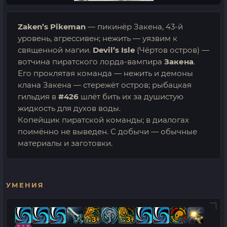
Zaken’s Pikeman
— пикинёр Закена, 43-й
уровень, агрессивен; нежить — уязвим к
священной магии.
Devil’s Isle
(Чёртов остров) —
вотчина пиратского лорда-вампира
Закена
.
Его проклятая команда — нежить и демоны
клана Закена — стережёт остров; рыбацкая
гильдия в
#426
шлёт бить их за душистую
жидкость для духов воды.
Копейщик пиратской команды; в диалогах
поимённо не выведен. С добычи — обычные
материалы и заготовки.
УМЕНИЯ