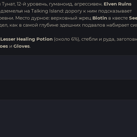
унат, 12-й уровень, гуманоид, агрессивен.
Elven Ruins
емелья на Talking Island: дорогу к ним подсказывает
ревни. Место дурное: верховный жрец
Biotin
в квесте
Se
дел, как в самой глубине здешних подвалов набирает си
т
Lesser Healing Potion
(около 6%), стебли и руда, заготов
hoes
и
Gloves
.