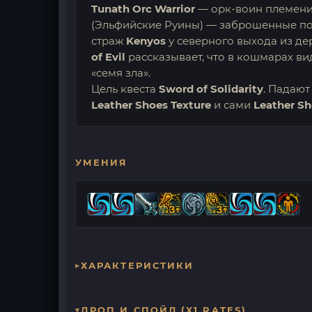
Tunath Orc Warrior
— орк-воин племени Т
(Эльфийские Руины) — заброшенные подз
страж
Kenyos
у северного выхода из де
of Evil
рассказывает, что в кошмарах ви
«семя зла».
Цель квеста
Sword of Solidarity
. Падаю
Leather Shoes Texture
и сами
Leather S
УМЕНИЯ
ХАРАКТЕРИСТИКИ
ДРОП И СПОЙЛ (X1 RATES)