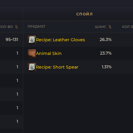
СПОЙЛ
ПРЕДМЕТ
КОЛ-ВО
ШАНС
КОЛ-
95–131
26.3%
Recipe: Leather Gloves
1
23.7%
Animal Skin
1
1.31%
Recipe: Short Spear
1
1
1
1