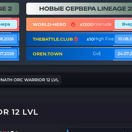
E 2
НОВЫЕ СЕРВЕРА LINEAGE 2
WORLD-HERO
x1200
чера
Interlude
Вче
THEBATTLE.CLUB
x10
08.2026
High Five
10.08.
OREN.TOWN
07.2026
GvE
24.07.
UNATH ORC WARRIOR 12 LVL
R 12 LVL