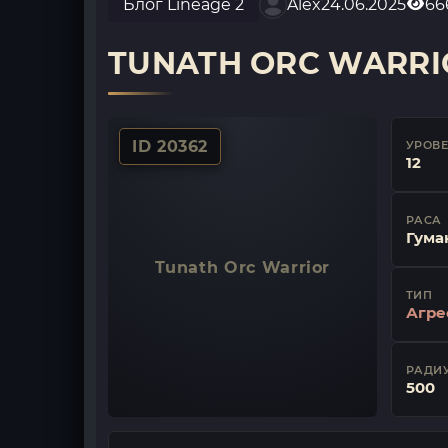
Блог Lineage 2
Alex
24.06.2025
66
TUNATH ORC WARRI
ID 20362
УРОВ
12
РАСА
Гума
Tunath Orc Warrior
ТИП
Агре
РАДИУ
500