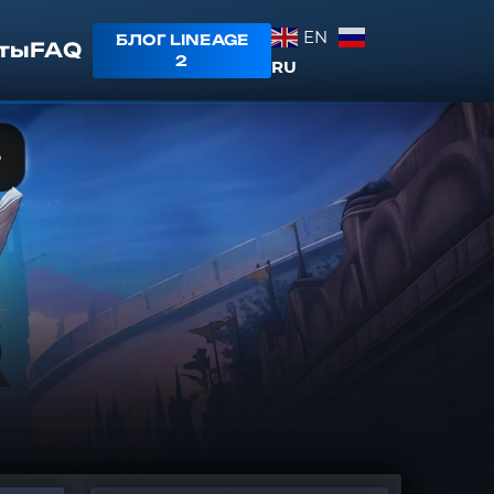
EN
БЛОГ LINEAGE
ты
FAQ
2
RU