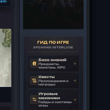
ram
ГИД ПО ИГРЕ
ХРОНИКИ INTERLUDE
База знаний
→
Предметы,
монстры, NPC
Квесты
→
Прохождения и
награды
Игровые
механики
→
Гайды и системы
игры