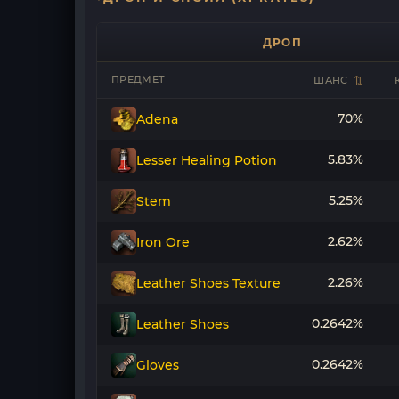
ДРОП
ПРЕДМЕТ
ШАНС
70%
Adena
5.83%
Lesser Healing Potion
5.25%
Stem
2.62%
Iron Ore
2.26%
Leather Shoes Texture
0.2642%
Leather Shoes
0.2642%
Gloves