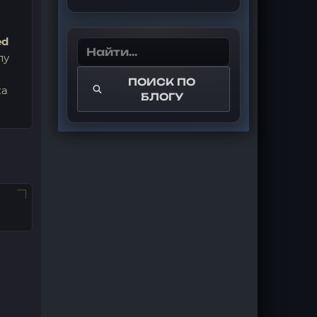
ed
лу
ПОИСК ПО
ка
БЛОГУ