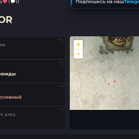
6
1
0
Подпишись на наш
Teleg
OR
+
ЕНЬ
−
ноиды
ссивный
С АГРО