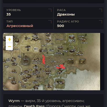
УРОВЕНЬ
РАСА
35
Драконы
ТИП
РАДИУС АГРО
Агрессивный
500
+
−
Wyrm
— вирм, 35-й уровень, агрессивен;
дракон.
Death Pass
(Дорога Смерти, она же