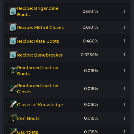
Recipe: Brigandine
0.6101%
1
Boots
0.6101%
1
Recipe: Mithril Gloves
0.466%
1
Recipe: Plate Boots
0.0254%
1
Recipe: Bonebreaker
Reinforced Leather
0.018%
1
Boots
Reinforced Leather
0.018%
1
Gloves
0.018%
1
Gloves of Knowledge
0.018%
1
Iron Boots
0.018%
1
Gauntlets