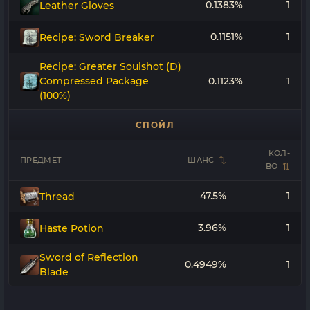
0.1383%
1
Leather Gloves
0.1151%
1
Recipe: Sword Breaker
Recipe: Greater Soulshot (D)
Compressed Package
0.1123%
1
(100%)
СПОЙЛ
КОЛ-
ПРЕДМЕТ
ШАНС
ВО
47.5%
1
Thread
3.96%
1
Haste Potion
Sword of Reflection
0.4949%
1
Blade