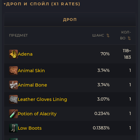
ДРОП И СПОЙЛ (X1 RATES)
ДРОП
КОЛ-
ПРЕДМЕТ
ШАНС
ВО
118–
70%
Adena
183
3.74%
1
Animal Skin
3.74%
1
Animal Bone
3.07%
1
Leather Gloves Lining
0.234%
1
Potion of Alacrity
0.1383%
1
Low Boots