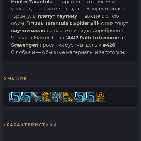
Hunter Tarantula
— тарантул-охотник, 16-й
уровень; первым не нападает. Вопреки молве
тарантулы
плетут паутину
— выстилают ею
норы. В
#296 Tarantula’s Spider Silk
с них тянут
паучий шёлк
на платья Гильдии Серебряной
Чешуи, а Master Toma (
#417 Path to become a
Scavenger
) просит их бусины; цель и
#426
.
С добычи — обычные материалы и заготовки.
УМЕНИЯ
ХАРАКТЕРИСТИКИ