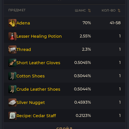
ПРЕДМЕТ
ШАНС
КОЛ-ВО
70%
41–58
Adena
2.55%
1
Lesser Healing Potion
2.3%
1
Thread
0.5045%
1
Short Leather Gloves
0.5044%
1
Cotton Shoes
0.5044%
1
Crude Leather Shoes
0.4593%
1
Silver Nugget
0.2123%
1
Recipe: Cedar Staff
СПОЙЛ