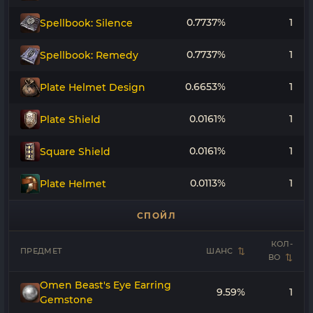
0.7737%
1
Spellbook: Silence
0.7737%
1
Spellbook: Remedy
0.6653%
1
Plate Helmet Design
0.0161%
1
Plate Shield
0.0161%
1
Square Shield
0.0113%
1
Plate Helmet
СПОЙЛ
КОЛ-
ПРЕДМЕТ
ШАНС
ВО
Omen Beast's Eye Earring
9.59%
1
Gemstone