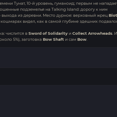
мени Тунат, 10-й уровень, гуманоид; первым не нападает
шенные подземелья на Talking Island: дорогу к ним
 выхода из деревни. Место дурное: верховный жрец
Biot
в кошмарах видел, как в самой глубине здешних подвало
а: числится в
Sword of Solidarity
и
Collect Arrowheads
. 
около 5%), заготовка
Bow Shaft
и сам
Bow
.