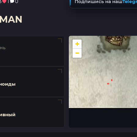
3
1
0
Подпишись на наш
Teleg
SMAN
+
ЕНЬ
−
ноиды
ивный