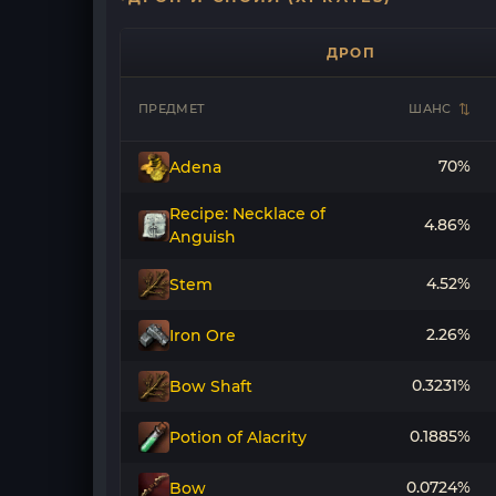
ДРОП
ПРЕДМЕТ
ШАНС
70%
Adena
Recipe: Necklace of
4.86%
Anguish
4.52%
Stem
2.26%
Iron Ore
0.3231%
Bow Shaft
0.1885%
Potion of Alacrity
0.0724%
Bow