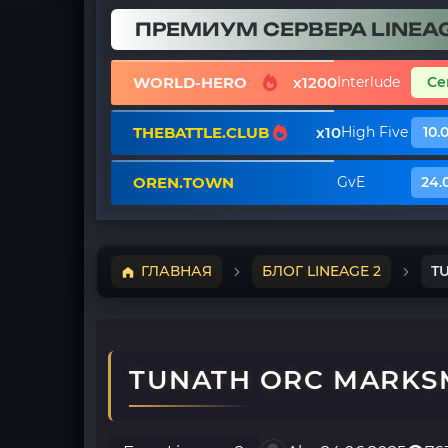
ПРЕМИУМ СЕРВЕРА LINEAG
WORLD-HERO
x1200
Interlude
Се
THEBATTLE.CLUB
x10
High Five
10.
OREN.TOWN
GvE
24.
ГЛАВНАЯ
БЛОГ LINEAGE 2
T
TUNATH ORC MARKSM