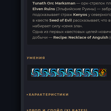
Tunath Orc Marksman
— орк-стрелок пле
Elven Ruins
(Эльфийские Руины) — забро
подсказывает страж
Kenyos
у северного
в квесте
Seed of Evil
рассказывает, что 
набирает силу «семя зла».
Одна из первых квестовых целей новичк
добычи —
Recipe: Necklace of Anguish
(
УМЕНИЯ
ХАРАКТЕРИСТИКИ
ДРОП И СПОЙЛ (X1 RATES)