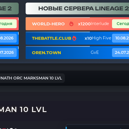
E 2
НОВЫЕ СЕРВЕРА LINEAGE 2
WORLD-HERO
x1200
годня
Interlude
Сего
THEBATTLE.CLUB
x10
08.2026
High Five
10.08.
OREN.TOWN
07.2026
GvE
24.07.
UNATH ORC MARKSMAN 10 LVL
AN 10 LVL