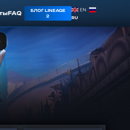
EN
БЛОГ LINEAGE
ты
FAQ
2
RU