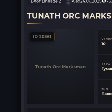
Блог Lineage 2
Alex
24.06.2025
76
TUNATH ORC MARK
ID 20361
УРОВ
10
РАСА
Tunath Orc Marksman
Гума
ТИП
Пасс