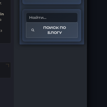
.
in
в
ПОИСК ПО
Из
БЛОГУ