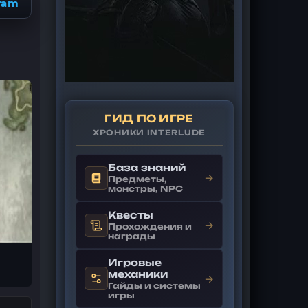
ram
ГИД ПО ИГРЕ
ХРОНИКИ INTERLUDE
База знаний
→
Предметы,
монстры, NPC
Квесты
→
Прохождения и
награды
Игровые
механики
→
Гайды и системы
игры