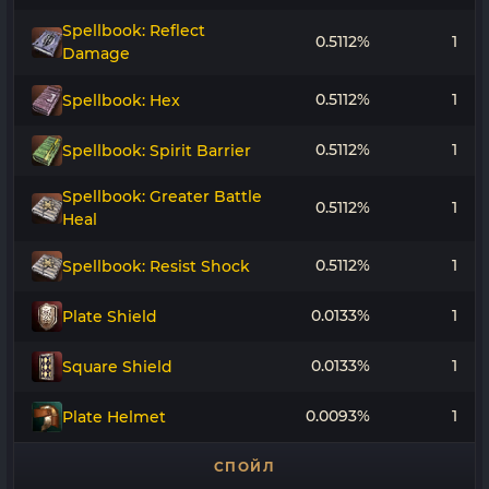
Spellbook: Reflect
0.5112%
1
Damage
0.5112%
1
Spellbook: Hex
0.5112%
1
Spellbook: Spirit Barrier
Spellbook: Greater Battle
0.5112%
1
Heal
0.5112%
1
Spellbook: Resist Shock
0.0133%
1
Plate Shield
0.0133%
1
Square Shield
0.0093%
1
Plate Helmet
СПОЙЛ