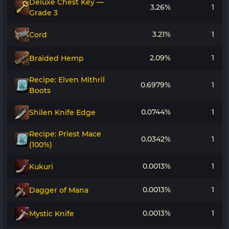
Deluxe Chest Key —
3.26%
1
Grade 3
3.21%
1
Cord
2.09%
1
Braided Hemp
Recipe: Elven Mithril
0.6979%
1
Boots
0.0744%
1
Shilen Knife Edge
Recipe: Priest Mace
0.0342%
1
(100%)
0.0013%
1
Kukuri
0.0013%
1
Dagger of Mana
0.0013%
1
Mystic Knife