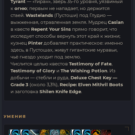
Tyrant
— «тиран», зверь 35-го уровня, уязвимый
к
огню
; первым не нападает, но держится
стаей.
Wastelands
(Пустоши) под Глудио —
выжженная, отравленная земля. Мудрец
Casian
в квесте
Repent Your Sins
прямо говорит, что
исследует способы вернуть этот край к жизни;
кузнец
Pinter
добавляет практическое: именно
здесь, в Пустошах, живут гигантские муравьи,
чьё гнездо уходит под землю.
Числится целью квестов
Testimony of Fate
,
Testimony of Glory
и
The Wishing Potion
. Из
добычи — стебли и руда,
Deluxe Chest Key —
Grade 3
(около 3,3%),
Recipe: Elven Mithril Boots
и заготовка
Shilen Knife Edge
.
УМЕНИЯ