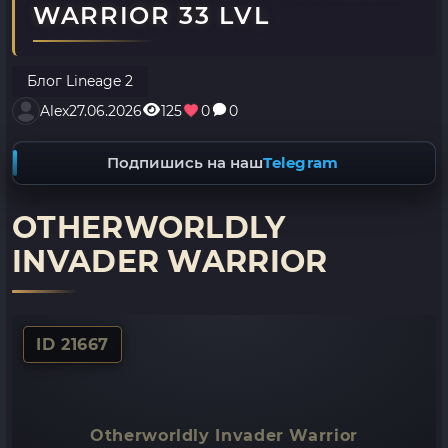
WARRIOR 33 LVL
Блог Lineage 2
Alex
27.06.2026
125
0
0
Подпишись на наш
Telegram
OTHERWORLDLY
INVADER WARRIOR
ID 21667
Otherworldly Invader Warrior