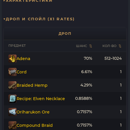
ХАРАКТЕРИСТИКИ
ДРОП И СПОЙЛ (X1 RATES)
ДРОП
ПРЕДМЕТ
ШАНС
КОЛ-ВО
70%
512–1024
Adena
6.61%
1
Cord
4.29%
1
Braided Hemp
0.8588%
1
Recipe: Elven Necklace
0.7157%
1
Oriharukon Ore
0.7157%
1
Compound Braid