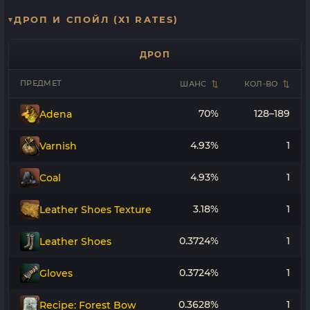
ДРОП И СПОЙЛ (X1 RATES)
ДРОП
ПРЕДМЕТ
ШАНС
КОЛ-ВО
70%
128–189
Adena
4.93%
1
Varnish
4.93%
1
Coal
3.18%
1
Leather Shoes Texture
0.3724%
1
Leather Shoes
0.3724%
1
Gloves
0.3628%
1
Recipe: Forest Bow