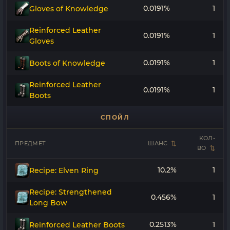
0.0191%
1
Gloves of Knowledge
Reinforced Leather
0.0191%
1
Gloves
0.0191%
1
Boots of Knowledge
Reinforced Leather
0.0191%
1
Boots
СПОЙЛ
КОЛ-
ПРЕДМЕТ
ШАНС
ВО
10.2%
1
Recipe: Elven Ring
Recipe: Strengthened
0.456%
1
Long Bow
0.2513%
1
Reinforced Leather Boots