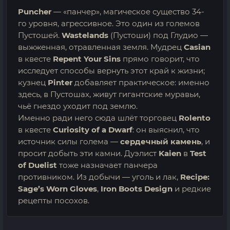
Puncher
— «панчер», магическое существо 34-
го уровня, агрессивное. Это один из големов
Пустошей.
Wastelands
(Пустоши) под Глудио —
выжженная, отравленная земля. Мудрец
Casian
в квесте
Repent Your Sins
прямо говорит, что
исследует способы вернуть этот край к жизни;
кузнец
Pinter
добавляет практическое: именно
здесь, в Пустошах, живут гигантские муравьи,
чьё гнездо уходит под землю.
Именно ради него сюда шлёт торговец
Rolento
в квесте
Curiosity of a Dwarf
: он выяснил, что
источник силы голема —
сердечный камень
, и
просит добыть эти камни. Дуэлист
Kaien
в
Test
of Duelist
тоже назначает панчера
противником. Из добычи — уголь и лак,
Recipe:
Sage’s Worn Gloves
,
Iron Boots Design
и редкие
рецепты посохов.