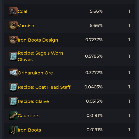
5.66%
1
Coal
5.66%
1
Varnish
0.7237%
1
Iron Boots Design
Recipe: Sage's Worn
0.5785%
1
Gloves
0.3772%
1
Oriharukon Ore
0.0405%
1
Recipe: Goat Head Staff
0.0315%
1
Recipe: Glaive
0.0191%
1
Gauntlets
0.0191%
1
Iron Boots