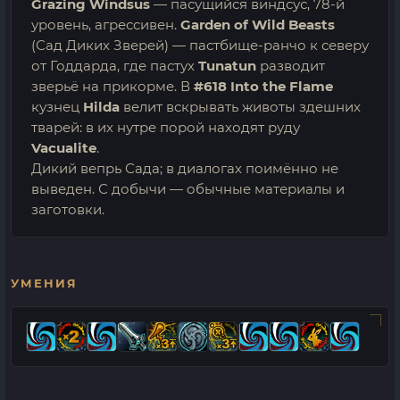
Grazing Windsus
— пасущийся виндсус, 78-й
уровень, агрессивен.
Garden of Wild Beasts
(Сад Диких Зверей) — пастбище-ранчо к северу
от Годдарда, где пастух
Tunatun
разводит
зверьё на прикорме. В
#618 Into the Flame
кузнец
Hilda
велит вскрывать животы здешних
тварей: в их нутре порой находят руду
Vacualite
.
Дикий вепрь Сада; в диалогах поимённо не
выведен. С добычи — обычные материалы и
заготовки.
УМЕНИЯ