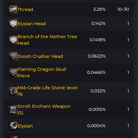
3.29%
10–30
Thread
0.142%
1
Elysian Head
Branch of the Mother Tree
0.1418%
1
Head
0.0622%
1
Doom Crusher Head
Flaming Dragon Skull
0.0466%
1
Piece
Mid-Grade Life Stone: level
0.032%
1
76
Scroll: Enchant Weapon
0.0015%
1
(S)
0.0004%
1
Elysian