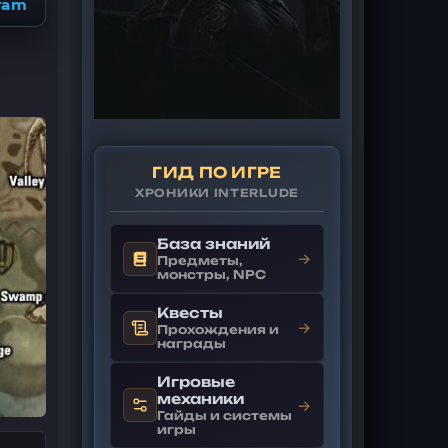
ram
ГИД ПО ИГРЕ
ХРОНИКИ INTERLUDE
База знаний
→
Предметы,
монстры, NPC
Квесты
→
Прохождения и
награды
Игровые
механики
→
Гайды и системы
игры