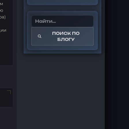
ым
ую
ра)
дии
ПОИСК ПО
БЛОГУ