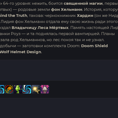
 64-го уровня: нежить, боится
священной магии
, перв
ртвых) — родовые земли
фон Хельманн
. История, котор
ind the Truth
, такова: чернокнижник
Хардин
(он же Нид
, Лидия фон Хельманн отдала ему свою жизнь ради этого
создал
Владычицу Леса Мёртвых
. Память настоящей Ли
жанки Роуз — и та поднялась первой вампиршей. Планы
ала род Хельманнов, но лес покоя так и не узнал.
ь добычи — заготовки комплекта Doom:
Doom Shield
 Wolf Helmet Design
.