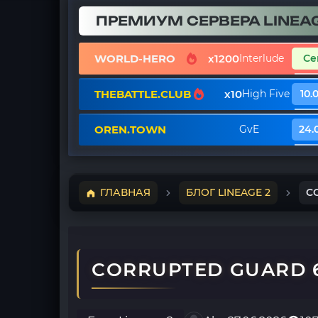
ПРЕМИУМ СЕРВЕРА LINEAG
WORLD-HERO
x1200
Interlude
Се
THEBATTLE.CLUB
x10
High Five
10.
OREN.TOWN
GvE
24.
ГЛАВНАЯ
БЛОГ LINEAGE 2
C
CORRUPTED GUARD 6