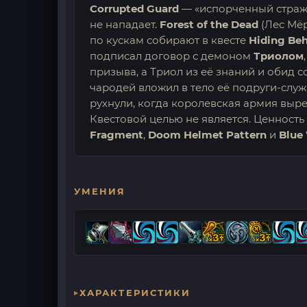
Corrupted Guard
— «испорченный страж»
не нападает.
Forest of the Dead
(Лес Мё
по кускам собирают в квесте
Hiding Beh
подписал договор с демоном
Триолом
призыва, а Триол из её знаний и обид 
чародей вложил в тело её подруги-слу
рухнули, когда королевская армия вырез
Квестовой целью не является. Ценност
Fragment
,
Doom Helmet Pattern
и
Blue
УМЕНИЯ
ХАРАКТЕРИСТИКИ