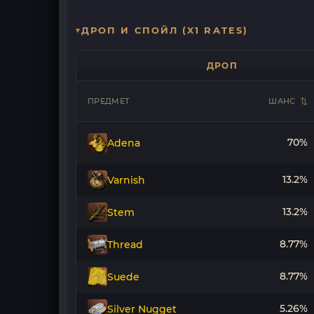
ДРОП И СПОЙЛ (X1 RATES)
ДРОП
ПРЕДМЕТ
ШАНС
70%
Adena
13.2%
Varnish
13.2%
Stem
8.77%
Thread
8.77%
Suede
5.26%
Silver Nugget