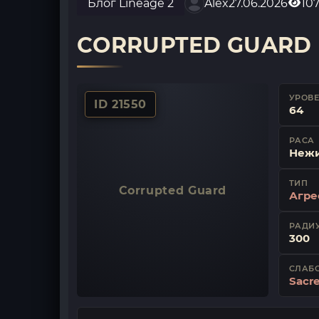
Блог Lineage 2
Alex
27.06.2026
10
CORRUPTED GUARD
УРОВ
ID 21550
64
РАСА
Неж
ТИП
Corrupted Guard
Агре
РАДИУ
300
СЛАБ
Sacr