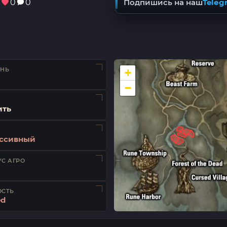
7
0
0
Подпишись на наш
Teleg
ЕНЬ
+
−
ить
ссивный
С АГРО
ОСТЬ
ed