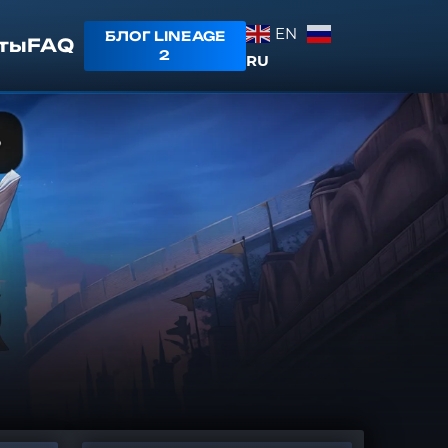
EN
БЛОГ LINEAGE
ты
FAQ
2
RU