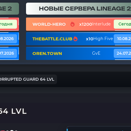
E 2
НОВЫЕ СЕРВЕРА LINEAGE 2
WORLD-HERO
x1200
годня
Interlude
Сего
THEBATTLE.CLUB
x10
08.2026
High Five
10.08.
OREN.TOWN
07.2026
GvE
24.07.
ORRUPTED GUARD 64 LVL
4 LVL