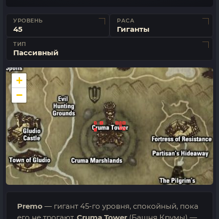
УРОВЕНЬ
РАСА
45
Гиганты
ТИП
Пассивный
+
−
Premo
— гигант 45-го уровня, спокойный, пока
его не трогают.
Cruma Tower
(Башня Крумы) —