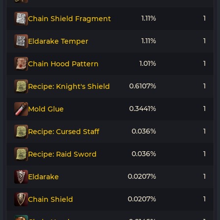
1.11%
1
Chain Shield Fragment
1.11%
1
Eldarake Temper
1.01%
1
Chain Hood Pattern
0.6107%
1
Recipe: Knight's Shield
0.3441%
1
Mold Glue
0.036%
1
Recipe: Cursed Staff
0.036%
1
Recipe: Raid Sword
0.0207%
1
Eldarake
0.0207%
1
Chain Shield