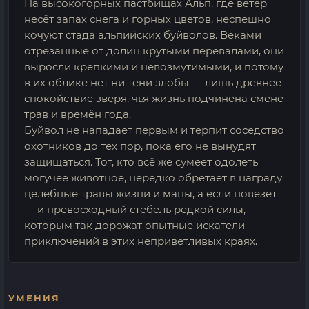
На высокогорных пастбищах Альп, где ветер
несёт запах снега и горных цветов, неспешно
кочуют стада альпийских буйволов. Веками
отрезанные от долин крутыми перевалами, они
выросли крепкими и невозмутимыми, и потому
в их облике нет ни тени злобы — лишь древнее
спокойствие зверя, чья жизнь подчинена смене
трав и времён года.
Буйвол не нападает первым и терпит соседство
охотников до тех пор, пока его не вынудят
защищаться. Тот, кто всё же сумеет одолеть
могучее животное, нередко обретает в награду
целебные травы жизни и маны, а если повезёт
— и превосходный стебель редкой силы,
которым так дорожат опытные искатели
приключений в этих неприветливых краях.
УМЕНИЯ