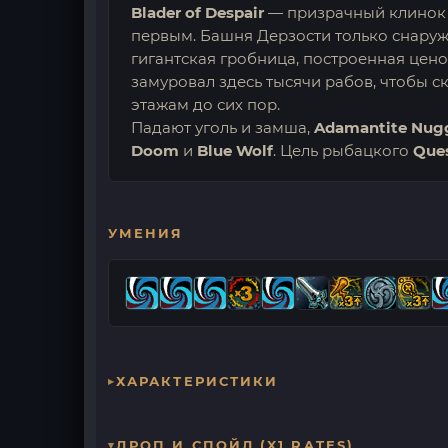
Blader of Despair
— призрачный клинок 6
первым. Башня Дерзости только снару
гигантская гробница, построенная цен
замуровал здесь тысячи рабов, чтобы с
этажам до сих пор.
Падают уголь и замша,
Adamantite Nug
Doom
и
Blue Wolf
. Цель рыбацкого
Ques
УМЕНИЯ
ХАРАКТЕРИСТИКИ
ДРОП И СПОЙЛ (X1 RATES)