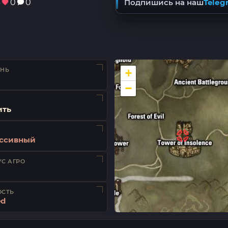
3
0
0
Подпишись на наш
Teleg
ЕНЬ
+
−
ить
ссивный
С АГРО
ОСТЬ
ed