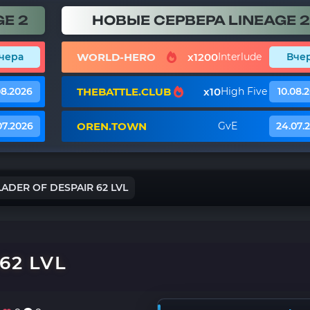
E 2
НОВЫЕ СЕРВЕРА LINEAGE 2
WORLD-HERO
x1200
чера
Interlude
Вче
THEBATTLE.CLUB
x10
08.2026
High Five
10.08.
OREN.TOWN
07.2026
GvE
24.07.
ADER OF DESPAIR 62 LVL
62 LVL