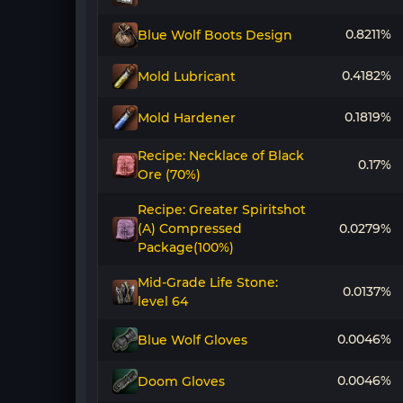
0.8211%
Blue Wolf Boots Design
0.4182%
Mold Lubricant
0.1819%
Mold Hardener
Recipe: Necklace of Black
0.17%
Ore (70%)
Recipe: Greater Spiritshot
(A) Compressed
0.0279%
Package(100%)
Mid-Grade Life Stone:
0.0137%
level 64
0.0046%
Blue Wolf Gloves
0.0046%
Doom Gloves