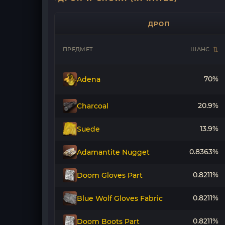
ДРОП
ПРЕДМЕТ
ШАНС
70%
Adena
20.9%
Charcoal
13.9%
Suede
0.8363%
Adamantite Nugget
0.8211%
Doom Gloves Part
0.8211%
Blue Wolf Gloves Fabric
0.8211%
Doom Boots Part