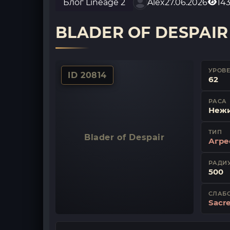
Блог Lineage 2
Alex
27.06.2026
14
BLADER OF DESPAIR
УРОВ
ID 20814
62
РАСА
Неж
ТИП
Blader of Despair
Агре
РАДИУ
500
СЛАБ
Sacr