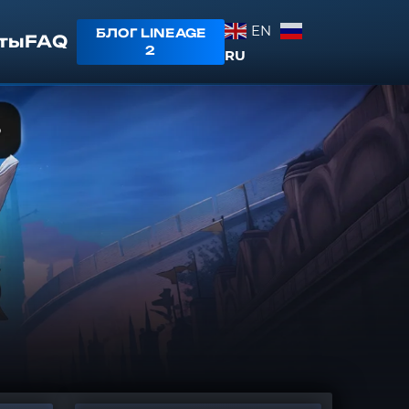
EN
БЛОГ LINEAGE
ты
FAQ
2
RU