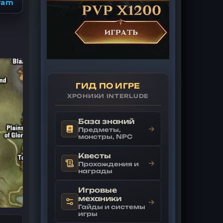
ram
ГИД ПО ИГРЕ
ХРОНИКИ INTERLUDE
База знаний
→
Предметы,
монстры, NPC
Квесты
→
Прохождения и
награды
Игровые
механики
→
Гайды и системы
игры