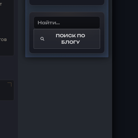
т
ПОИСК ПО
тов
БЛОГУ