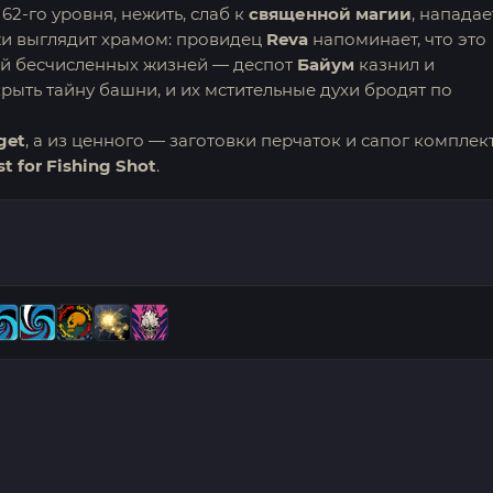
2-го уровня, нежить, слаб к
священной магии
, нападае
жи выглядит храмом: провидец
Reva
напоминает, что это
ой бесчисленных жизней — деспот
Байум
казнил и
крыть тайну башни, и их мстительные духи бродят по
get
, а из ценного — заготовки перчаток и сапог комплек
t for Fishing Shot
.