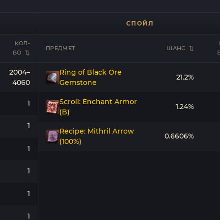
СПОЙЛ
КОЛ-
ПРЕДМЕТ
ШАНС
ВО
2004–
Ring of Black Ore
21.2%
4060
Gemstone
Scroll: Enchant Armor
1
1.24%
(B)
1
Recipe: Mithril Arrow
0.6606%
(100%)
1
1
1
1