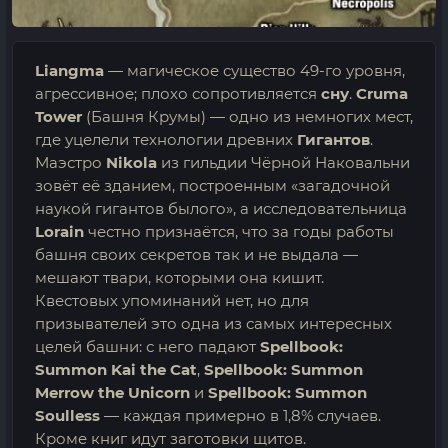
Liangma
— магическое существо 49-го уровня,
агрессивное; плохо сопротивляется
сну
.
Cruma
Tower
(Башня Крумы) — одно из немногих мест,
где уцелели технологии древних
Гигантов
.
Маэстро
Nikola
из гильдии Чёрной Наковальни
зовёт её зданием, построенным «загадочной
наукой гигантов былого», а исследовательница
Lorain
честно признаётся, что за годы работы
башня своих секретов так и не выдала —
мешают твари, которыми она кишит.
Квестовых упоминаний нет, но для
призывателей это одна из самых интересных
целей башни: с него падают
Spellbook:
Summon Kai the Cat
,
Spellbook: Summon
Merrow the Unicorn
и
Spellbook: Summon
Soulless
— каждая примерно в 1,8% случаев.
Кроме книг идут заготовки щитов.