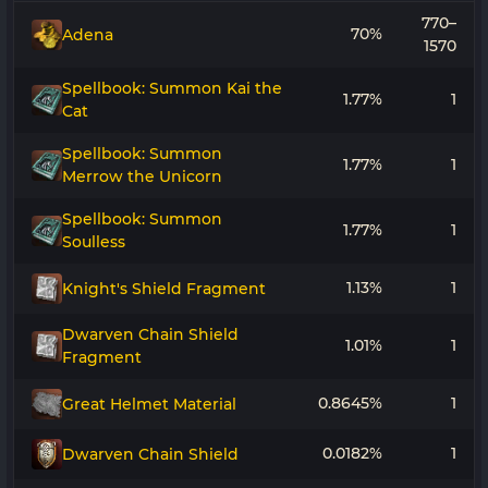
770–
70%
Adena
1570
Spellbook: Summon Kai the
1.77%
1
Cat
Spellbook: Summon
1.77%
1
Merrow the Unicorn
Spellbook: Summon
1.77%
1
Soulless
1.13%
1
Knight's Shield Fragment
Dwarven Chain Shield
1.01%
1
Fragment
0.8645%
1
Great Helmet Material
0.0182%
1
Dwarven Chain Shield