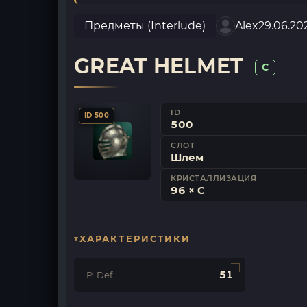
Предметы (Interlude)
Alex
29.06.20
GREAT HELMET
C
ID
ID 500
500
СЛОТ
Шлем
КРИСТАЛЛИЗАЦИЯ
96 × C
ХАРАКТЕРИСТИКИ
51
P. Def