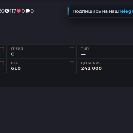
26
117
0
0
Подпишись на наш
Teleg
ГРЕЙД
ТИП
C
—
ВЕС
ЦЕНА NPC
610
242 000