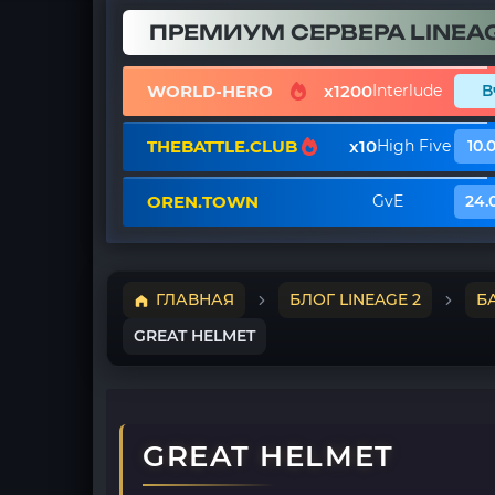
ПРЕМИУМ СЕРВЕРА LINEAG
WORLD-HERO
x1200
Interlude
В
THEBATTLE.CLUB
x10
High Five
10.
OREN.TOWN
GvE
24.
ГЛАВНАЯ
БЛОГ LINEAGE 2
Б
GREAT HELMET
GREAT HELMET