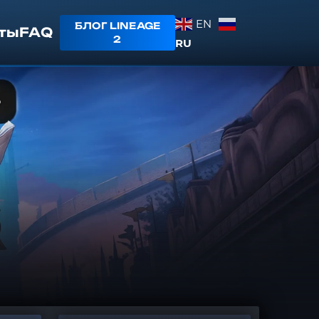
EN
БЛОГ LINEAGE
ты
FAQ
2
RU