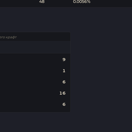
48
0.0056%
его крафт
9
1
6
16
6