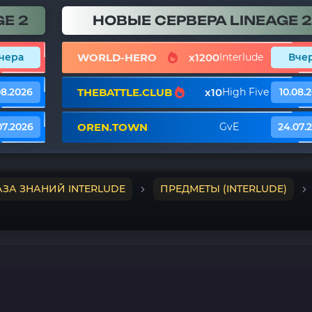
E 2
НОВЫЕ СЕРВЕРА LINEAGE 2
WORLD-HERO
x1200
чера
Interlude
Вче
THEBATTLE.CLUB
x10
08.2026
High Five
10.08.
OREN.TOWN
07.2026
GvE
24.07.
АЗА ЗНАНИЙ INTERLUDE
ПРЕДМЕТЫ (INTERLUDE)