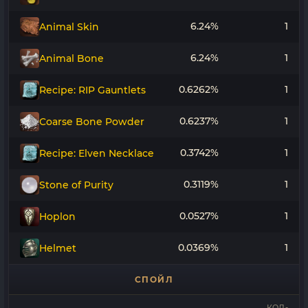
6.24%
1
Animal Skin
6.24%
1
Animal Bone
0.6262%
1
Recipe: RIP Gauntlets
0.6237%
1
Coarse Bone Powder
0.3742%
1
Recipe: Elven Necklace
0.3119%
1
Stone of Purity
0.0527%
1
Hoplon
0.0369%
1
Helmet
СПОЙЛ
КОЛ-