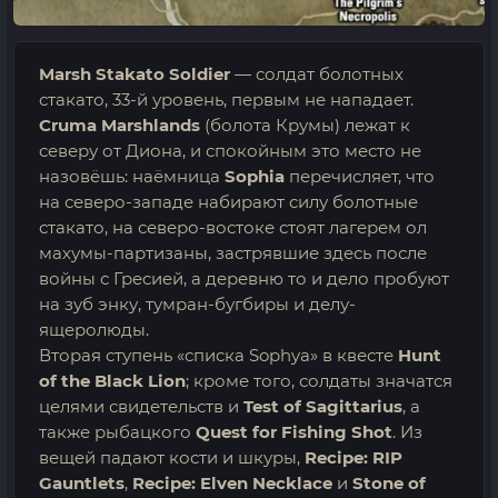
Marsh Stakato Soldier
— солдат болотных
стакато, 33-й уровень, первым не нападает.
Cruma Marshlands
(болота Крумы) лежат к
северу от Диона, и спокойным это место не
назовёшь: наёмница
Sophia
перечисляет, что
на северо-западе набирают силу болотные
стакато, на северо-востоке стоят лагерем ол
махумы-партизаны, застрявшие здесь после
войны с Гресией, а деревню то и дело пробуют
на зуб энку, тумран-бугбиры и делу-
ящеролюды.
Вторая ступень «списка Sophya» в квесте
Hunt
of the Black Lion
; кроме того, солдаты значатся
целями свидетельств и
Test of Sagittarius
, а
также рыбацкого
Quest for Fishing Shot
. Из
вещей падают кости и шкуры,
Recipe: RIP
Gauntlets
,
Recipe: Elven Necklace
и
Stone of