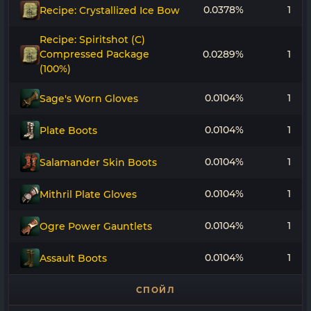
0.0378%
1
Recipe: Crystallized Ice Bow
Recipe: Spiritshot (C)
Compressed Package
0.0289%
1
(100%)
0.0104%
1
Sage's Worn Gloves
0.0104%
1
Plate Boots
0.0104%
1
Salamander Skin Boots
0.0104%
1
Mithril Plate Gloves
0.0104%
1
Ogre Power Gauntlets
0.0104%
1
Assault Boots
СПОЙЛ