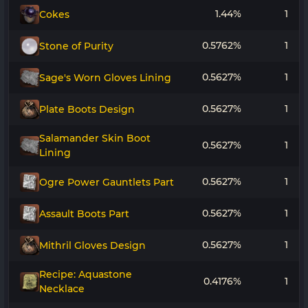
1.44%
1
Cokes
0.5762%
1
Stone of Purity
0.5627%
1
Sage's Worn Gloves Lining
0.5627%
1
Plate Boots Design
Salamander Skin Boot
0.5627%
1
Lining
0.5627%
1
Ogre Power Gauntlets Part
0.5627%
1
Assault Boots Part
0.5627%
1
Mithril Gloves Design
Recipe: Aquastone
0.4176%
1
Necklace