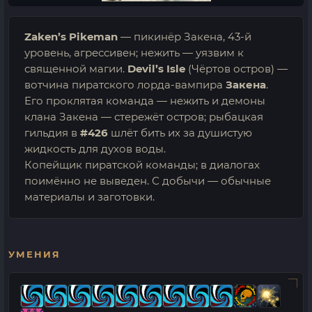
Zaken’s Pikeman
— пикинёр Закена, 43-й
уровень, агрессивен; нежить — уязвим к
священной магии.
Devil’s Isle
(Чёртов остров) —
вотчина пиратского лорда-вампира
Закена
.
Его проклятая команда — нежить и демоны
клана Закена — стережёт остров; рыбацкая
гильдия в
#426
шлёт бить их за душистую
жидкость для духов воды.
Копейщик пиратской команды; в диалогах
поимённо не выведен. С добычи — обычные
материалы и заготовки.
УМЕНИЯ