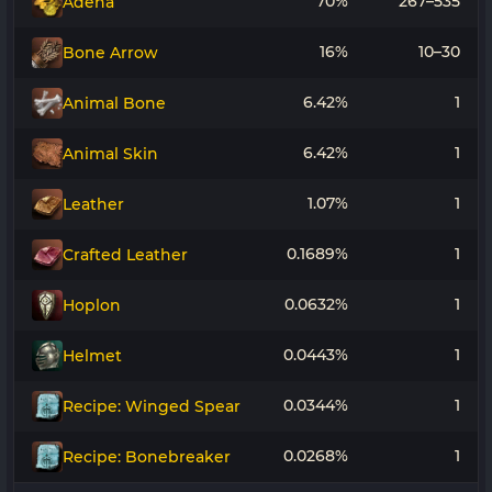
70%
267–535
Adena
16%
10–30
Bone Arrow
6.42%
1
Animal Bone
6.42%
1
Animal Skin
1.07%
1
Leather
0.1689%
1
Crafted Leather
0.0632%
1
Hoplon
0.0443%
1
Helmet
0.0344%
1
Recipe: Winged Spear
0.0268%
1
Recipe: Bonebreaker