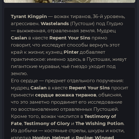
Tyrant Kingpin
— вожак тиранов, 36-й уровень,
агрессивен.
Wastelands
(Пустоши) под Глудио
— выжженная, отравленная земля. Мудрец
Casian
в квесте
Repent Your Sins
прямо
говорит, что исследует способы вернуть этот
край к жизни; кузнец
Pinter
добавляет
практическое: именно здесь, в Пустошах, живут
гигантские муравьи, чьё гнездо уходит под
землю.
Его сердце — предмет отдельного поручения:
мудрец
Casian
в квесте
Repent Your Sins
просит
принести
сердце вожака тиранов
, объясняя,
что это заметно продвинет его исследование
по восстановлению отравленных Пустошей.
Кроме того, вожак числится в
Testimony of
Fate
,
Testimony of Glory
и
The Wishing Potion
.
Из добычи — костяные стрелы, шкуры и кости,
изредка
Hoplon
,
Helmet
и
Recipe: Winged