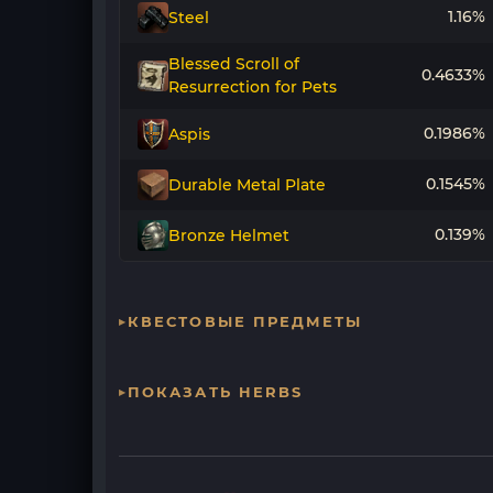
1.16%
Steel
Blessed Scroll of
0.4633%
Resurrection for Pets
0.1986%
Aspis
0.1545%
Durable Metal Plate
0.139%
Bronze Helmet
КВЕСТОВЫЕ ПРЕДМЕТЫ
ПОКАЗАТЬ HERBS