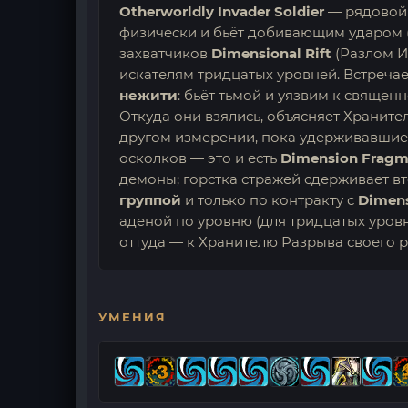
Otherworldly Invader Soldier
— рядовой 
физически и бьёт добивающим ударом (M
захватчиков
Dimensional Rift
(Разлом И
искателям тридцатых уровней. Встречае
нежити
: бьёт тьмой и уязвим к священ
Откуда они взялись, объясняет Храните
другом измерении, пока удерживавшие 
осколков — это и есть
Dimension Fragm
демоны; горстка стражей сдерживает вт
группой
и только по контракту с
Dimens
аденой по уровню (для тридцатых уровн
оттуда — к Хранителю Разрыва своего р
УМЕНИЯ