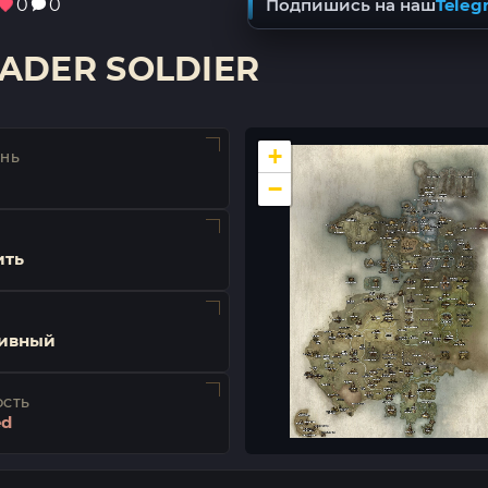
0
0
Подпишись на наш
Teleg
ADER SOLDIER
+
ЕНЬ
−
ить
ивный
ОСТЬ
ed