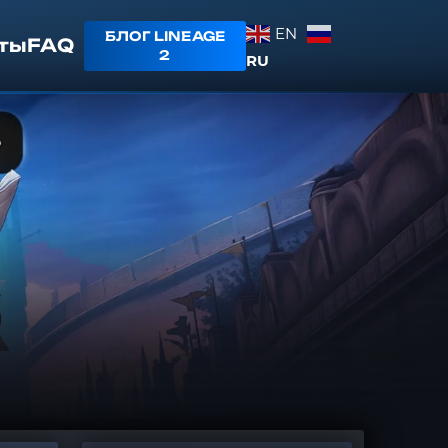
EN
БЛОГ LINEAGE
ты
FAQ
2
RU