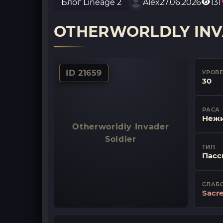
Блог Lineage 2
Alex
27.06.2026
131
OTHERWORLDLY INV
ID 21659
УРОВ
30
РАСА
Неж
Otherworldly Invader
Soldier
ТИП
Пасс
СЛАБ
Sacr