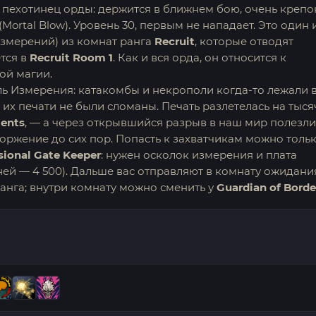
пехотинец орды: держится в ближнем бою, очень крепо
ortal Blow). Уровень 30, первым не нападает. Это один 
змерений) из комнат ранга
Recruit
, которые отводят
тся в
Recruit Room 1
. Как и вся орда, он относится к
ной магии.
ль Измерения: катакомбы и некрополи когда-то лежали 
их печати не были сломаны. Печать разлетелась на тыся
ents
, — а через открывшийся разрыв в наш мир полезли
оржение до сих пор. Попасть к захватчикам можно толь
ional Gate Keeper
: нужен осколок измерения и плата
ей — 4 500). Дальше вас отправляют в комнату ожидания
анга; внутри комнату можно сменить у
Guardian of Borde