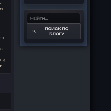
к
из
ПОИСК ПО
в
БЛОГУ
чи
ко
, а
r
.