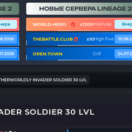
E 2
НОВЫЕ СЕРВЕРА LINEAGE 2
WORLD-HERO
x1200
чера
Interlude
Вче
THEBATTLE.CLUB
x10
08.2026
High Five
10.08.
OREN.TOWN
07.2026
GvE
24.07.
THERWORLDLY INVADER SOLDIER 30 LVL
DER SOLDIER 30 LVL