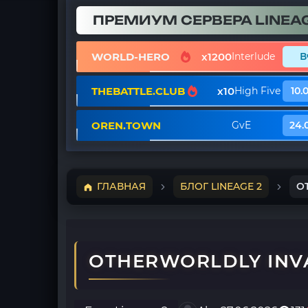
ПРЕМИУМ СЕРВЕРА LINEAG
WORLD-HERO
x1200
Interlude
В
THEBATTLE.CLUB
x10
High Five
10.
OREN.TOWN
GvE
24.
ГЛАВНАЯ
БЛОГ LINEAGE 2
O
OTHERWORLDLY INVA