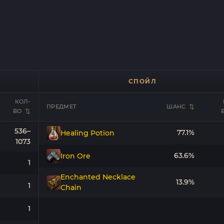
СПОЙЛ
КОЛ-
ПРЕДМЕТ
ШАНС
ВО
536–
77.1%
Healing Potion
1073
63.6%
Iron Ore
1
Enchanted Necklace
13.9%
1
Chain
1