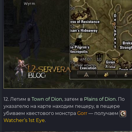
12. Летим в
Town of Dion,
затем в
Plains of Dion.
По
указателю на карте находим пещеру, в пещере
убиваем квестового монстра
Gorr
— получаем
Watcher’s 1st Eye
.