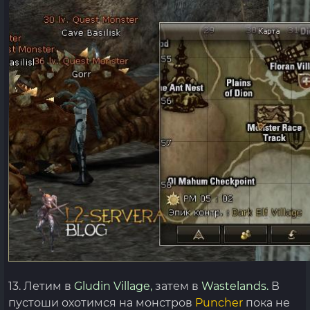
13. Летим в
Gludin Village,
затем в
Wastelands.
В
пустоши охотимся на монстров
Puncher
пока не