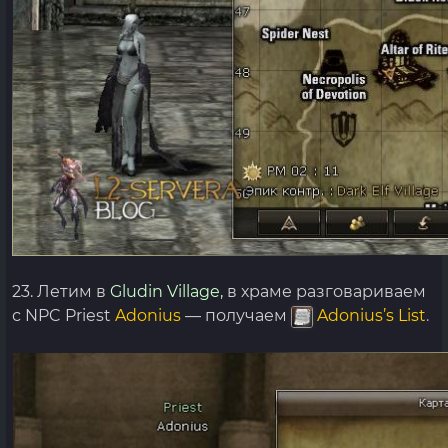
23. Летим в
Gludin Village,
в храме разговариваем
с NPC Priest
Adonius
— получаем
Adonius’s List
.