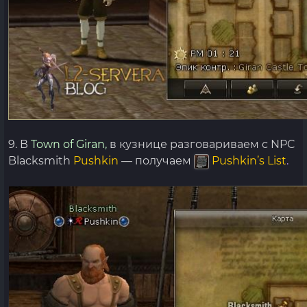
9. В
Town of Giran,
в кузнице разговариваем с NPC
Blacksmith
Pushkin
— получаем
Pushkin’s List
.