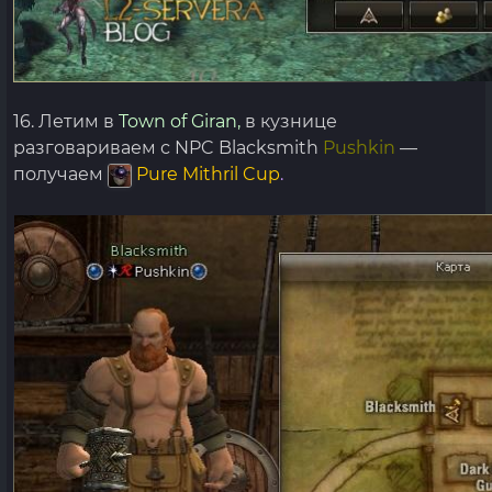
16. Летим в
Town of Giran,
в кузнице
разговариваем с NPC Blacksmith
Pushkin
—
получаем
Pure Mithril Cup
.