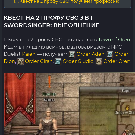
Квест на 2 профу СВС: получаем профессию
КВЕСТ НА 2 ПРОФУ СВС 3 В 1 —
SWORDSINGER: ВЫПОЛНЕНИЕ
1. Квест на 2 профу СВС начинается в
Town of Oren.
Идем в гильдию воинов, разговариваем с NPC
Duelist
Kaien
— получаем
Order Aden
,
Order
Dion
,
Order Giran
,
Order Gludio
,
Order Oren
.