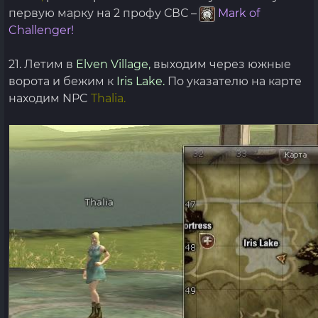
первую марку на 2 профу СВС –
Mark of
Challenger!
21. Летим в
Elven Village,
выходим через южные
ворота и бежим к
Iris Lake.
По указателю на карте
находим NPC
Thalia.