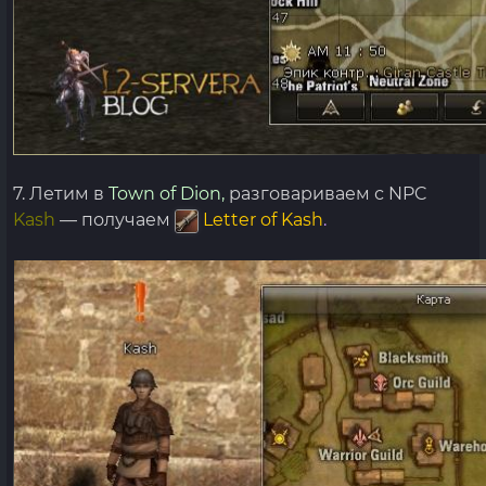
7. Летим в
Town of Dion,
разговариваем с NPC
Kash
— получаем
Letter of Kash
.