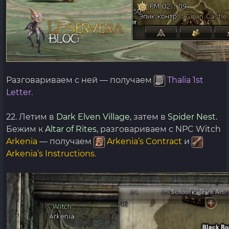
Разговариваем с ней — получаем
Thalia 1st
Letter.
22. Летим в
Dark Elven Village,
затем в
Spider Nest.
Бежим к
Altar of Rites,
разговариваем с NPC Witch
Arkenia
— получаем
Arkenia’s Contract
и
Arkenia’s Instructions
.