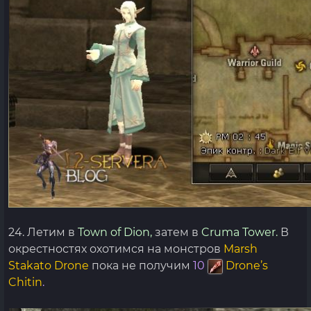
24. Летим в
Town of Dion,
затем в
Cruma Tower.
В
окрестностях охотимся на монстров
Marsh
Stakato Drone
пока не получим
10
Drone’s
Chitin
.