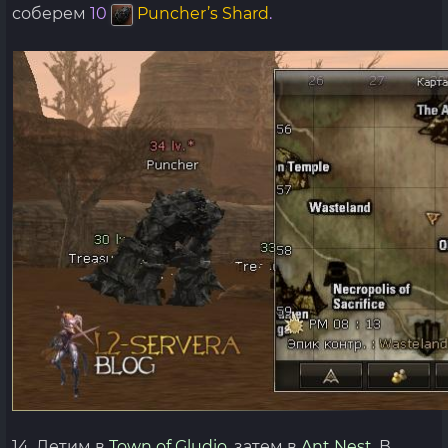
соберем
10
Puncher’s Shard
.
14. Летим в
Town of Gludio,
затем в
Ant Nest.
В