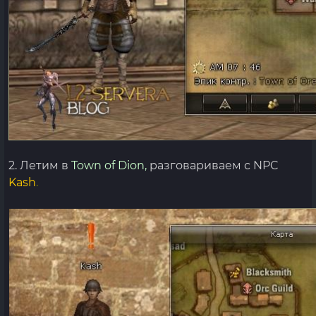
2. Летим в
Town of Dion,
разговариваем с NPC
Kash
.