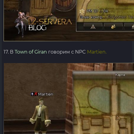
17. В
Town of Giran
говорим с NPC
Martien.