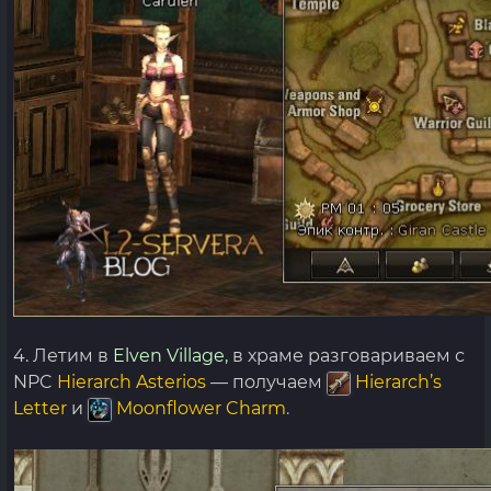
4. Летим в
Elven Village,
в храме разговариваем с
NPC
Hierarch
Asterios
— получаем
Hierarch’s
Letter
и
Moonflower Charm
.