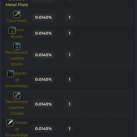
Metal Plate
0.0145%
1
Gauntlets
Iron
0.0145%
1
Boots
Reinforced
0.0145%
1
Leather
Boots
Boots
0.0145%
1
of
Knowledge
Reinforced
0.0145%
1
Leather
Gloves
Gloves
0.0145%
1
of
Knowledge