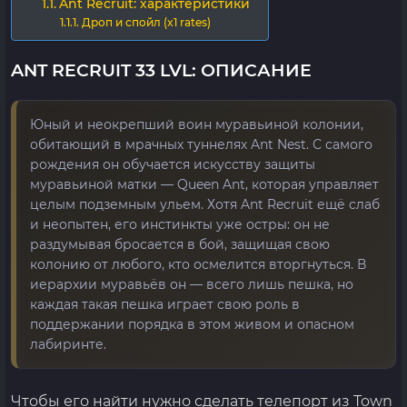
Ant Recruit: характеристики
Дроп и спойл (x1 rates)
ANT RECRUIT 33 LVL: ОПИСАНИЕ
Юный и неокрепший воин муравьиной колонии,
обитающий в мрачных туннелях Ant Nest. С самого
рождения он обучается искусству защиты
муравьиной матки — Queen Ant, которая управляет
целым подземным ульем. Хотя Ant Recruit ещё слаб
и неопытен, его инстинкты уже остры: он не
раздумывая бросается в бой, защищая свою
колонию от любого, кто осмелится вторгнуться. В
иерархии муравьёв он — всего лишь пешка, но
каждая такая пешка играет свою роль в
поддержании порядка в этом живом и опасном
лабиринте.
Чтобы его найти нужно сделать телепорт из Town