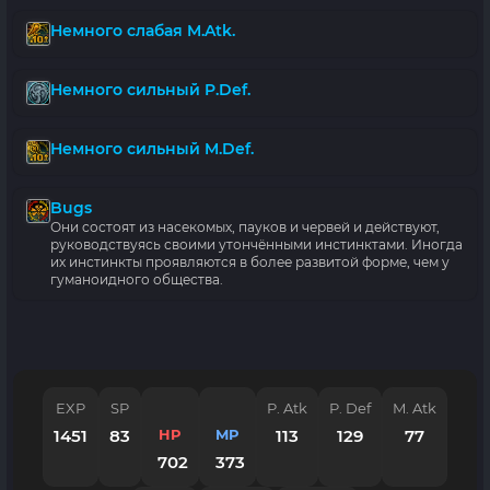
Немного слабая M.Atk.
Немного сильный P.Def.
Немного сильный M.Def.
Bugs
Они состоят из насекомых, пауков и червей и действуют,
руководствуясь своими утончёнными инстинктами. Иногда
их инстинкты проявляются в более развитой форме, чем у
гуманоидного общества.
EXP
SP
P. Atk
P. Def
M. Atk
1451
83
HP
MP
113
129
77
702
373