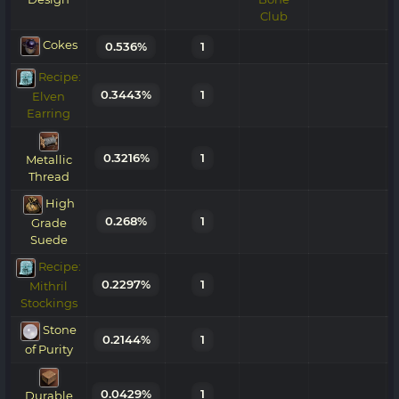
Club
Cokes
0.536%
1
Recipe:
0.3443%
1
Elven
Earring
0.3216%
1
Metallic
Thread
High
0.268%
1
Grade
Suede
Recipe:
0.2297%
1
Mithril
Stockings
Stone
0.2144%
1
of Purity
0.0429%
1
Durable