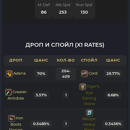
M. Def
Atk Spd
Run Spd
86
253
130
ДРОП И СПОЙЛ (X1 RATES)
ДРОП
ШАНС
КОЛ-ВО
СПОЙЛ
ШАНС
204-
Adena
Cord
70%
29.77%
409
Tiger’s
Greater
Eye
3.57%
1
6.68%
Antidote
Earring
Stone
Iron
Recipe:
0.5485%
1
0.3456%
Boots
Heavy
Design
Bone