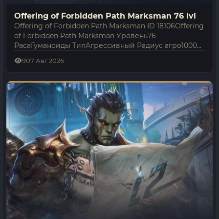
Offering of Forbidden Path Marksman 76 lvl
Offering of Forbidden Path Marksman ID 18106Offering
of Forbidden Path Marksman Уровень76
РасаГуманоиды ТипАгрессивный Радиус агро1000
Offering of Forbidden Path Marksman — гуманоиды,
9
07 Авг 2026
встречающийся в Lineage 2 Interlude; его уровень…