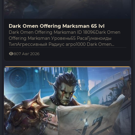
Dark Omen Offering Marksman 65 lvl
Dark Omen Offering Marksman ID 18096Dark Omen
Offering Marksman Уровень65 РасаГуманоиды
ТипАгрессивный Радиус агро1000 Dark Omen
Offering Marksman — гуманоиды 65-го уровня в
8
07 Авг 2026
мире Lineage 2 Interlude. Ведёт себя агрессивно…