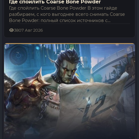
Где спойлить Coarse Bone Powder
Где спойлить Coarse Bone Powder В этом гайде
разбираем, с кого выгоднее всего снимать Coarse
Bone Powder: полный список источников с
шансами, какой уровень Spoil нужен под каждого
38
07 Авг 2026
моба и…