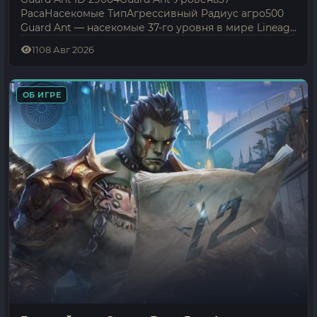
РасаНасекомые ТипАгрессивный Радиус агро500
Guard Ant — насекомые 37-го уровня в мире Lineage
2 Interlude. Ведёт себя агрессивно и нападает сам,
11
08 Авг 2026
если подойти ближе…
ОБ ИГРЕ