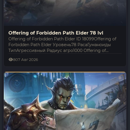
Offering of Forbidden Path Elder 78 lvl
Offering of Forbidden Path Elder ID 18099Offering of
Forbidden Path Elder Уровень78 РасаГуманоиды
ТипАгрессивный Радиус агро1000 Offering of
Forbidden Path Elder — гуманоиды 78-го уровня в
8
07 Авг 2026
мире Lineage 2 Interlude.…