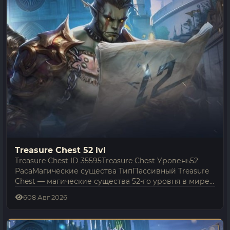
Treasure Chest 52 lvl
Treasure Chest ID 35595Treasure Chest Уровень52
РасаМагические существа ТипПассивный Treasure
Chest — магические существа 52-го уровня в мире
Lineage 2 Interlude. Сам в бой не вступает:
6
08 Авг 2026
реагирует, лишь если его…