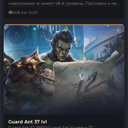
«насекомые» и имеет 48-й уровень. Пассивен и не
нападает первым — атакует только в ответ.Места
6
08 Авг 2026
спавна показаны на карте обитания…
Guard Ant 37 lvl
Guard Ant ID 29004Guard Ant Уровень37