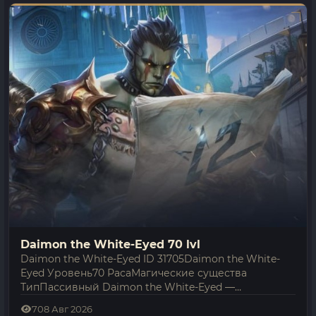
Daimon the White-Eyed 70 lvl
Daimon the White-Eyed ID 31705Daimon the White-
Eyed Уровень70 РасаМагические существа
ТипПассивный Daimon the White-Eyed —
магические существа, встречающийся в Lineage 2
7
08 Авг 2026
Interlude; его уровень — 70. Неагрессивен и не