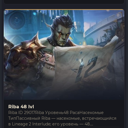
трогает…
Riba 48 lvl
Riba ID 29017Riba Уровень48 РасаНасекомые
ТипПассивный Riba — насекомые, встречающийся
в Lineage 2 Interlude; его уровень — 48.