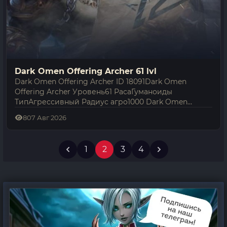
Dark Omen Offering Archer 61 lvl
Dark Omen Offering Archer ID 18091Dark Omen
Offering Archer Уровень61 РасаГуманоиды
ТипАгрессивный Радиус агро1000 Dark Omen
Offering Archer — гуманоиды, встречающийся в
8
07 Авг 2026
Lineage 2 Interlude; его уровень — 61. Агрессивен…
1
2
3
4