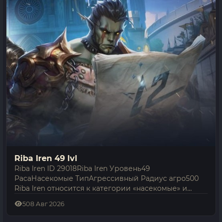
Riba Iren 49 lvl
Riba Iren ID 29018Riba Iren Уровень49
РасаНасекомые ТипАгрессивный Радиус агро500
Riba Iren относится к категории «насекомые» и
имеет 49-й уровень. Это агрессивный противник:
5
08 Авг 2026
атакует первым в радиусе 500.Места спавна
показаны…