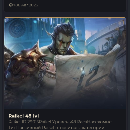
Неагрессивен и не трогает игрока, пока тот не
7
08 Авг 2026
нападёт.Точки и зоны его…
Raikel 48 lvl
Raikel ID 29015Raikel Уровень48 РасаНасекомые
ТипПассивный Raikel относится к категории