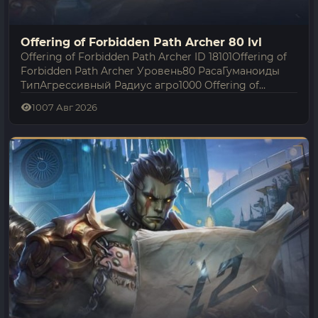
Offering of Forbidden Path Archer 80 lvl
Offering of Forbidden Path Archer ID 18101Offering of
Forbidden Path Archer Уровень80 РасаГуманоиды
ТипАгрессивный Радиус агро1000 Offering of
Forbidden Path Archer относится к категории
10
07 Авг 2026
«гуманоиды» и имеет 80-й уровень. Это…