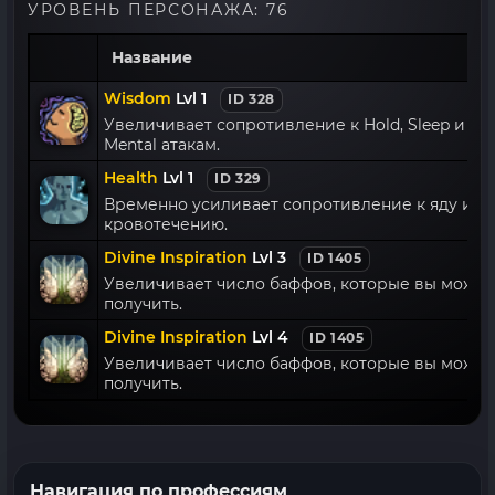
УРОВЕНЬ ПЕРСОНАЖА: 76
Название
Wisdom
Lvl 1
ID 328
Увеличивает сопротивление к Hold, Sleep и
Mental атакам.
Health
Lvl 1
ID 329
Временно усиливает сопротивление к яду и
кровотечению.
Divine Inspiration
Lvl 3
ID 1405
Увеличивает число баффов, которые вы может
получить.
Divine Inspiration
Lvl 4
ID 1405
Увеличивает число баффов, которые вы может
получить.
Навигация по профессиям