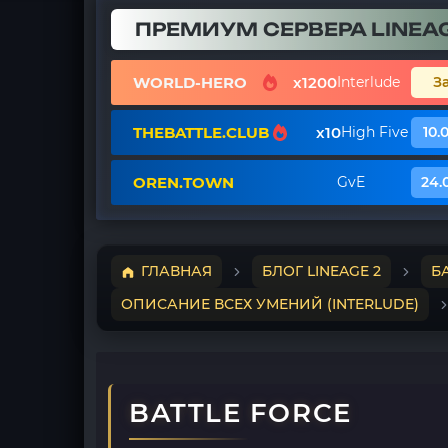
ПРЕМИУМ СЕРВЕРА LINEAG
WORLD-HERO
x1200
Interlude
З
THEBATTLE.CLUB
x10
High Five
10.
OREN.TOWN
GvE
24.
ГЛАВНАЯ
БЛОГ LINEAGE 2
Б
ОПИСАНИЕ ВСЕХ УМЕНИЙ (INTERLUDE)
BATTLE FORCE