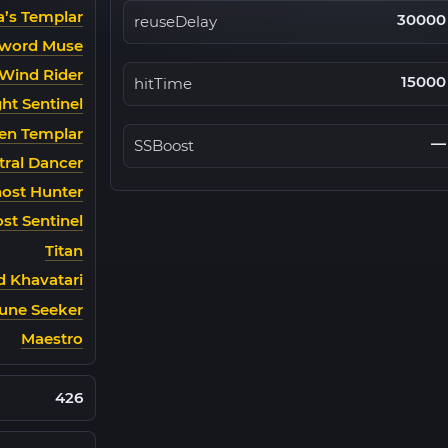
a’s Templar
30000
reuseDelay
word Muse
Wind Rider
15000
hitTime
ht Sentinel
lien Templar
—
SSBoost
tral Dancer
ost Hunter
st Sentinel
Titan
d Khavatari
une Seeker
Maestro
426