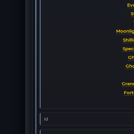
Ev
S
Moonlig
Shil
Spec
Gh
Gho
Gran
Fort
id