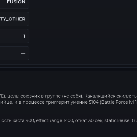
FUSION
RTY_OTHER
1
—
E), цель: союзник в группе (не себя). Каналящийся скилл: т
це, и в процессе триггерит умение 5104 (Battle Force lvl 1,
ть каста 400, effectRange 1400, откат 30 сек, staticReuse=tr