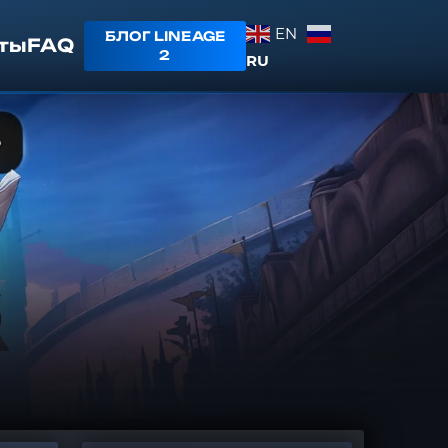
EN
БЛОГ LINEAGE
ты
FAQ
2
RU