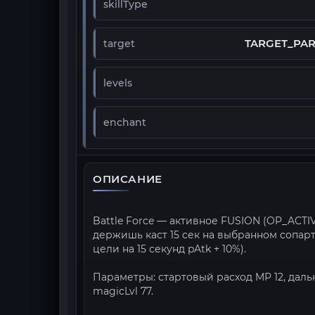
skillType
TARGET_PA
target
levels
enchant
ОПИСАНИЕ
Battle Force — активное FUSION (OP_ACTIV
держишь каст 15 сек на выбранном сопартий
цели на 15 секунд pAtk + 10%).
Параметры: стартовый расход MP 12, дальнос
magicLvl 77.