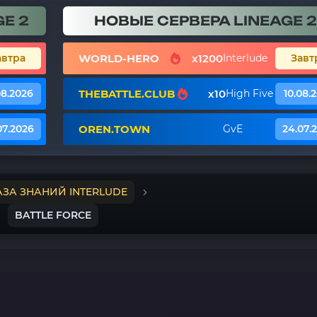
E 2
НОВЫЕ СЕРВЕРА LINEAGE 2
WORLD-HERO
x1200
автра
Interlude
Завт
THEBATTLE.CLUB
x10
08.2026
High Five
10.08.
OREN.TOWN
07.2026
GvE
24.07.
АЗА ЗНАНИЙ INTERLUDE
BATTLE FORCE