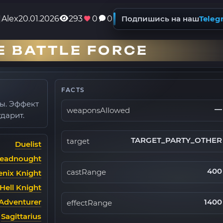
Alex
20.01.2026
293
0
0
Подпишись на наш
Teleg
 BATTLE FORCE
FACTS
пы. Эффект
—
weaponsAllowed
ударит.
TARGET_PARTY_OTHER
target
Duelist
eadnought
400
castRange
nix Knight
Hell Knight
Adventurer
1400
effectRange
Sagittarius