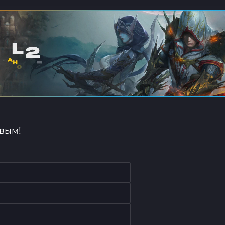
рвым!