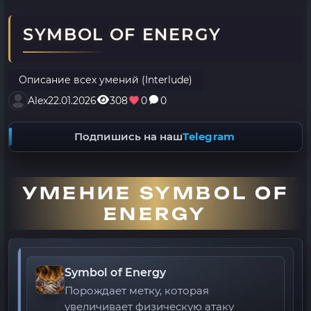
SYMBOL OF ENERGY
Описание всех умений (Interlude)
Alex
22.01.2026
308
0
0
Подпишись на наш
Telegram
УМЕНИЕ SYMBOL OF
ENERGY
Symbol of Energy
Порождает метку, которая
увеличивает физическую атаку