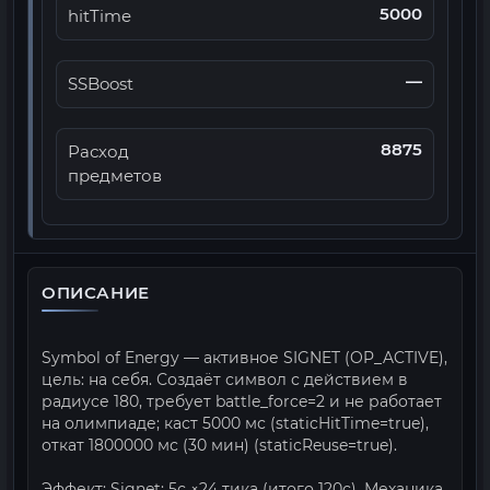
5000
hitTime
—
SSBoost
8875
Расход
предметов
ОПИСАНИЕ
Symbol of Energy — активное SIGNET (OP_ACTIVE),
цель: на себя. Создаёт символ с действием в
радиусе 180, требует battle_force=2 и не работает
на олимпиаде; каст 5000 мс (staticHitTime=true),
откат 1800000 мс (30 мин) (staticReuse=true).
Эффект: Signet: 5с ×24 тика (итого 120с). Механика