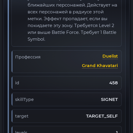
ближайших персонажей. Действует на
всех персонажей в радиусе этой
метки. Эффект пропадает, если вы
покидаете эту зону. Требуется Level 2
или выше Battle Force. Требует 1 Battle
Symbol.
Duelist
Профессия
Grand Khavatari
458
id
SIGNET
skillType
TARGET_SELF
target
1
levels