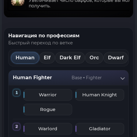
Увеличивает число баффов, которые вы может
получить.
Навигация по профессиям
Быстрый переход по ветке
Human
Elf
Dark Elf
Orc
Dwarf
Human Fighter
Base • Fighter
1
Warrior
Human Knight
Rogue
2
Warlord
Gladiator