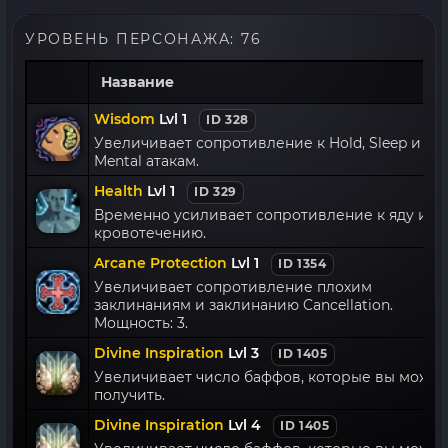
УРОВЕНЬ ПЕРСОНАЖА: 76
Название
Wisdom
Lvl 1
ID 328
Увеличивает сопротивление к Hold, Sleep и
Mental атакам.
Health
Lvl 1
ID 329
Временно усиливает сопротивление к яду и
кровотечению.
Arcane Protection
Lvl 1
ID 1354
Увеличивает сопротивление плохим
заклинаниям и заклинанию Cancellation.
Мощность: 3.
Divine Inspiration
Lvl 3
ID 1405
Увеличивает число баффов, которые вы может
получить.
Divine Inspiration
Lvl 4
ID 1405