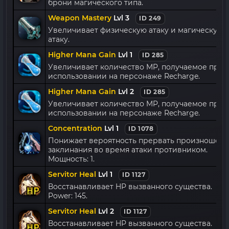
брони магического типа.
Weapon Mastery
Lvl 3
ID 249
Увеличивает физическую атаку и магическую
атаку.
Higher Mana Gain
Lvl 1
ID 285
Увеличивает количество MP, получаемое при
использовании на персонаже Recharge.
Higher Mana Gain
Lvl 2
ID 285
Увеличивает количество MP, получаемое при
использовании на персонаже Recharge.
Concentration
Lvl 1
ID 1078
Понижает вероятность прервать произношен
заклинания во время атаки противником.
Мощность: 1.
Servitor Heal
Lvl 1
ID 1127
Восстанавливает HP вызванного существа.
Power: 145.
Servitor Heal
Lvl 2
ID 1127
Восстанавливает HP вызванного существа.