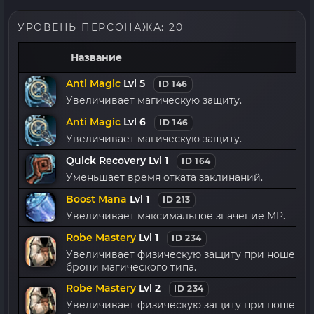
УРОВЕНЬ ПЕРСОНАЖА: 20
Название
Anti Magic
Lvl 5
ID 146
Увеличивает магическую защиту.
Anti Magic
Lvl 6
ID 146
Увеличивает магическую защиту.
Quick Recovery Lvl 1
ID 164
Уменьшает время отката заклинаний.
Boost Mana
Lvl 1
ID 213
Увеличивает максимальное значение MP.
Robe Mastery
Lvl 1
ID 234
Увеличивает физическую защиту при ношени
брони магического типа.
Robe Mastery
Lvl 2
ID 234
Увеличивает физическую защиту при ношени