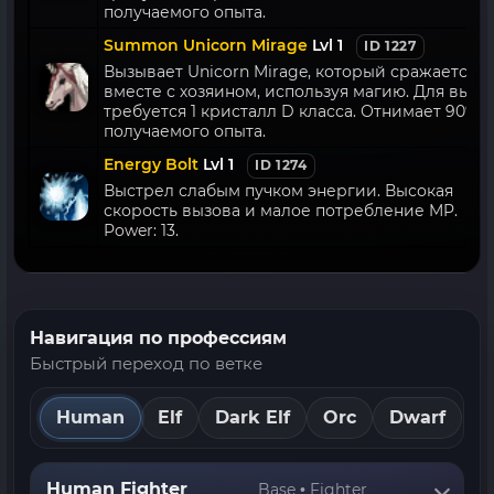
получаемого опыта.
Summon Unicorn Mirage
Lvl 1
ID 1227
Вызывает Unicorn Mirage, который сражается
вместе с хозяином, используя магию. Для вызо
требуется 1 кристалл D класса. Отнимает 90% о
получаемого опыта.
Energy Bolt
Lvl 1
ID 1274
Выстрел слабым пучком энергии. Высокая
скорость вызова и малое потребление MP.
Power: 13.
Навигация по профессиям
Быстрый переход по ветке
Human
Elf
Dark Elf
Orc
Dwarf
Human Fighter
Base • Fighter