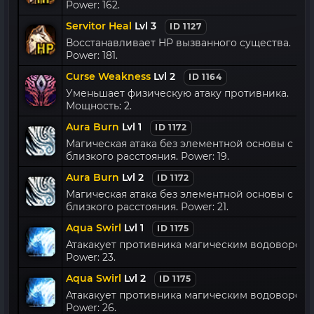
Power: 162.
Servitor Heal
Lvl 3
ID 1127
Восстанавливает HP вызванного существа.
Power: 181.
Curse Weakness
Lvl 2
ID 1164
Уменьшает физическую атаку противника.
Мощность: 2.
Aura Burn
Lvl 1
ID 1172
Магическая атака без элементной основы с
близкого расстояния. Power: 19.
Aura Burn
Lvl 2
ID 1172
Магическая атака без элементной основы с
близкого расстояния. Power: 21.
Aqua Swirl
Lvl 1
ID 1175
Атакакует противника магическим водоворото
Power: 23.
Aqua Swirl
Lvl 2
ID 1175
Атакакует противника магическим водоворото
Power: 26.