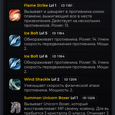
Flame Strike
Lvl 1
ID 1181
Вызывает и швыряет в противника комок
пламени, выжигающий все в месте
приземления. Действует на нескольких
противников. Power: 13.
Ice Bolt
Lvl 5
ID 1184
Обмораживает противника. Power: 14. Уменьш
скорость передвижения противника. Мощност
2.
Ice Bolt
Lvl 6
ID 1184
Обмораживает противника. Power: 16. Уменьш
скорость передвижения противника. Мощност
2.
Wind Shackle
Lvl 2
ID 1206
Уменьшает скорость физической атаки
противника. Мощность: 2.
Summon Unicorn Boxer
Lvl 1
ID 1226
Вызывает Unicorn Boxer, который
восстанавливает MP своему хозяину. Для вызо
требуется 3 кристалла D класса. Отнимает 30%