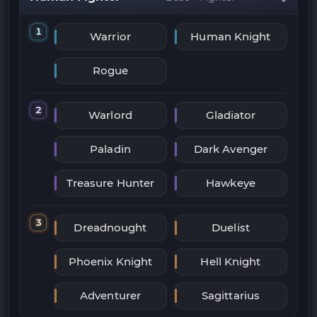
1
Warrior
Human Knight
Rogue
2
Warlord
Gladiator
Paladin
Dark Avenger
Treasure Hunter
Hawkeye
3
Dreadnought
Duelist
Phoenix Knight
Hell Knight
Adventurer
Sagittarius