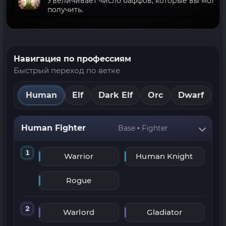
Увеличивает число баффов, которые вы может
получить.
Навигация по профессиям
Быстрый переход по ветке
Human
Elf
Dark Elf
Orc
Dwarf
Human Fighter
Base • Fighter
1
Warrior
Human Knight
Rogue
2
Warlord
Gladiator