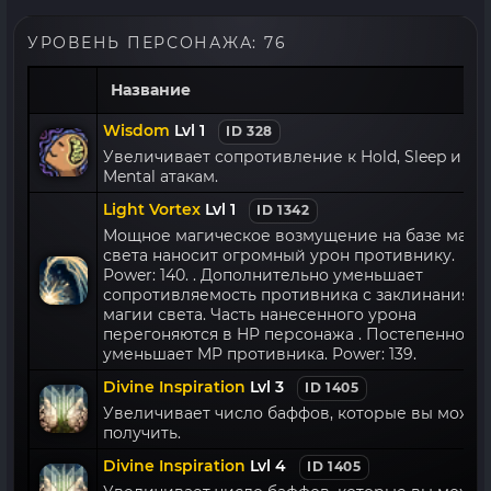
УРОВЕНЬ ПЕРСОНАЖА: 76
Название
Wisdom
Lvl 1
ID 328
Увеличивает сопротивление к Hold, Sleep и
Mental атакам.
Light Vortex
Lvl 1
ID 1342
Мощное магическое возмущение на базе маги
света наносит огромный урон противнику.
Power: 140. . Дополнительно уменьшает
сопротивляемость противника с заклинаниям
магии света. Часть нанесенного урона
перегоняются в HP персонажа . Постепенно
уменьшает MP противника. Power: 139.
Divine Inspiration
Lvl 3
ID 1405
Увеличивает число баффов, которые вы может
получить.
Divine Inspiration
Lvl 4
ID 1405