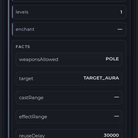
1
levels
—
enchant
FACTS
POLE
weaponsAllowed
TARGET_AURA
target
—
castRange
—
effectRange
30000
reuseDelay