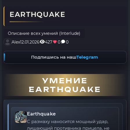
EARTHQUAKE
Описание всех умений (Interlude)
Alex
12.01.2026
427
0
0
Подпишись на наш
Telegram
УМЕНИЕ
EARTHQUAKE
Earthquake
C размаху наносится мощный удар,
лишающий противника прицела, не